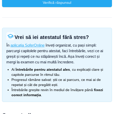
Verifică răspunsul
Vrei să iei atestatul fără stres?
În
aplicația SoferOnline
înveți organizat, cu pași simpli:
parcurgi capitolele pentru atestat, faci întrebările, vezi ce ai
greșit și repeți ce nu stăpânești încă. Așa înveți corect și
mergi la examen cu mai multă încredere.
Ai
întrebările pentru atestatul ales
, cu explicații clare și
capitole parcurse în ritmul tău.
Progresul rămâne salvat: știi ce ai parcurs, ce mai ai de
repetat și cât de pregătit ești.
Întrebările greșite revin în mediul de învățare până
fixezi
corect informația
.