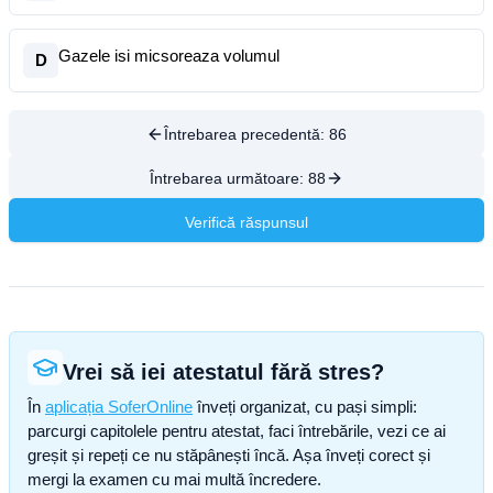
Gazele isi micsoreaza volumul
D
Întrebarea precedentă:
86
Întrebarea următoare:
88
Verifică răspunsul
Vrei să iei atestatul fără stres?
În
aplicația SoferOnline
înveți organizat, cu pași simpli:
parcurgi capitolele pentru atestat, faci întrebările, vezi ce ai
greșit și repeți ce nu stăpânești încă. Așa înveți corect și
mergi la examen cu mai multă încredere.