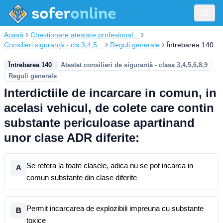
Acasă
Chestionare atestate profesional...
Consilieri siguranță - cls 3,4,5...
Reguli generale
Întrebarea 140
Întrebarea 140
Atestat consilieri de siguranță - clasa 3,4,5,6,8,9
Reguli generale
Interdictiile de incarcare in comun, in
acelasi vehicul, de colete care contin
substante periculoase apartinand
unor clase ADR diferite:
Se refera la toate clasele, adica nu se pot incarca in
A
comun substante din clase diferite
Permit incarcarea de explozibili impreuna cu substante
B
toxice