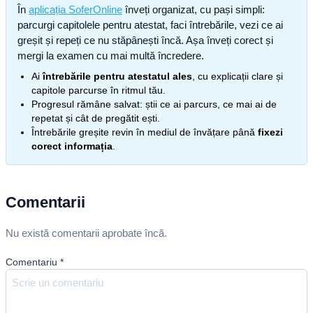
În
aplicația SoferOnline
înveți organizat, cu pași simpli:
parcurgi capitolele pentru atestat, faci întrebările, vezi ce ai
greșit și repeți ce nu stăpânești încă. Așa înveți corect și
mergi la examen cu mai multă încredere.
Ai
întrebările pentru atestatul ales
, cu explicații clare și
capitole parcurse în ritmul tău.
Progresul rămâne salvat: știi ce ai parcurs, ce mai ai de
repetat și cât de pregătit ești.
Întrebările greșite revin în mediul de învățare până
fixezi
corect informația
.
Comentarii
Nu există comentarii aprobate încă.
Comentariu
*