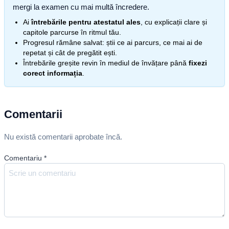
mergi la examen cu mai multă încredere.
Ai
întrebările pentru atestatul ales
, cu explicații clare și
capitole parcurse în ritmul tău.
Progresul rămâne salvat: știi ce ai parcurs, ce mai ai de
repetat și cât de pregătit ești.
Întrebările greșite revin în mediul de învățare până
fixezi
corect informația
.
Comentarii
Nu există comentarii aprobate încă.
Comentariu
*