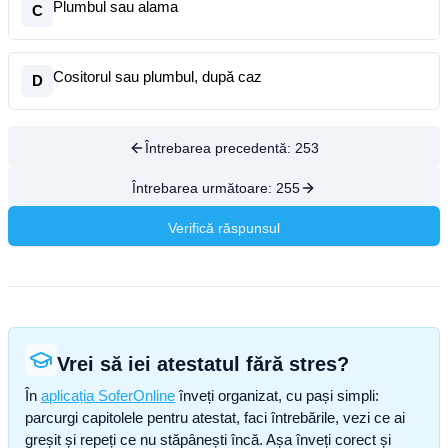
Plumbul sau alama
C
Cositorul sau plumbul, după caz
D
Întrebarea precedentă:
253
Întrebarea următoare:
255
Verifică răspunsul
Vrei să iei atestatul fără stres?
În
aplicația SoferOnline
înveți organizat, cu pași simpli:
parcurgi capitolele pentru atestat, faci întrebările, vezi ce ai
greșit și repeți ce nu stăpânești încă. Așa înveți corect și