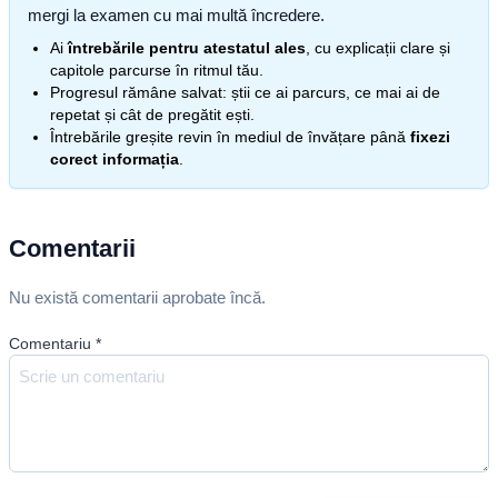
mergi la examen cu mai multă încredere.
Ai
întrebările pentru atestatul ales
, cu explicații clare și
capitole parcurse în ritmul tău.
Progresul rămâne salvat: știi ce ai parcurs, ce mai ai de
repetat și cât de pregătit ești.
Întrebările greșite revin în mediul de învățare până
fixezi
corect informația
.
Comentarii
Nu există comentarii aprobate încă.
Comentariu
*