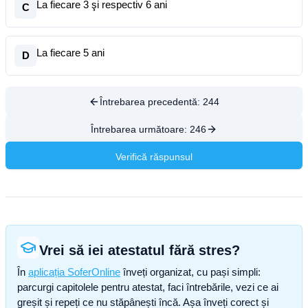
La fiecare 3 şi respectiv 6 ani
C
La fiecare 5 ani
D
Întrebarea precedentă:
244
Întrebarea următoare:
246
Verifică răspunsul
Vrei să iei atestatul fără stres?
În
aplicația SoferOnline
înveți organizat, cu pași simpli:
parcurgi capitolele pentru atestat, faci întrebările, vezi ce ai
greșit și repeți ce nu stăpânești încă. Așa înveți corect și