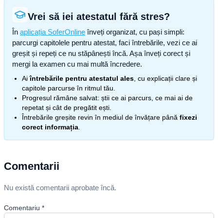
Vrei să iei atestatul fără stres?
În
aplicația SoferOnline
înveți organizat, cu pași simpli:
parcurgi capitolele pentru atestat, faci întrebările, vezi ce ai
greșit și repeți ce nu stăpânești încă. Așa înveți corect și
mergi la examen cu mai multă încredere.
Ai
întrebările pentru atestatul ales
, cu explicații clare și
capitole parcurse în ritmul tău.
Progresul rămâne salvat: știi ce ai parcurs, ce mai ai de
repetat și cât de pregătit ești.
Întrebările greșite revin în mediul de învățare până
fixezi
corect informația
.
Comentarii
Nu există comentarii aprobate încă.
Comentariu
*