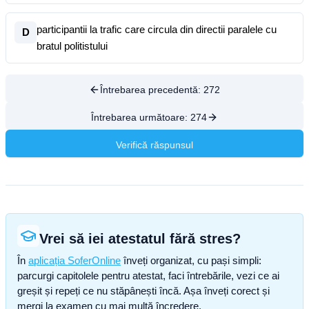
participantii la trafic care circula din directii paralele cu
D
bratul politistului
Întrebarea precedentă:
272
Întrebarea următoare:
274
Verifică răspunsul
Vrei să iei atestatul fără stres?
În
aplicația SoferOnline
înveți organizat, cu pași simpli:
parcurgi capitolele pentru atestat, faci întrebările, vezi ce ai
greșit și repeți ce nu stăpânești încă. Așa înveți corect și
mergi la examen cu mai multă încredere.