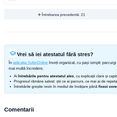
Întrebarea precedentă:
21
Vrei să iei atestatul fără stres?
În
aplicația SoferOnline
înveți organizat, cu pași simpli: parcurgi 
mai multă încredere.
Ai
întrebările pentru atestatul ales
, cu explicații clare și cap
Progresul rămâne salvat: știi ce ai parcurs, ce mai ai de repetat
Întrebările greșite revin în mediul de învățare până
fixezi cor
Comentarii