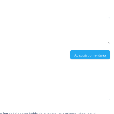
Adaugă comentariu
 întrebări pentru Vehicule avariate, cu variante, răspunsuri