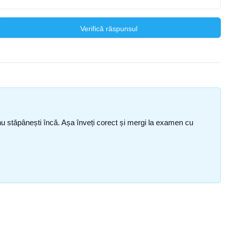
Verifică răspunsul
ce nu stăpânești încă. Așa înveți corect și mergi la examen cu