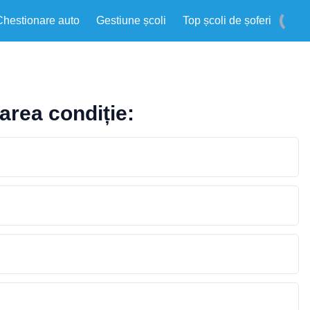
Chestionare auto
Gestiune școli
Top școli de șoferi
area condiție: