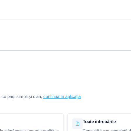
e cu pași simpli și clari,
continuă în aplicația
Toate întrebările
le stăpânești și mergi pregătit la
Consultă baza completă de