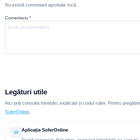
Nu există comentarii aprobate încă.
Comentariu
*
Legături utile
Aici poți consulta întrebări, explicații și codul rutier. Pentru pregătir
SoferOnline
.
Aplicația SoferOnline
Învață organizat, fără stres, revizuind întrebările pe care nu 