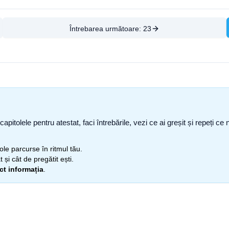
Întrebarea următoare:
23
capitolele pentru atestat, faci întrebările, vezi ce ai greșit și repeți 
itole parcurse în ritmul tău.
 și cât de pregătit ești.
ect informația
.