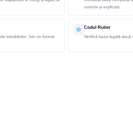
corecte și explicații.
Codul Rutier
e întrebărilor, într-un format
Verifică baza legală dacă v