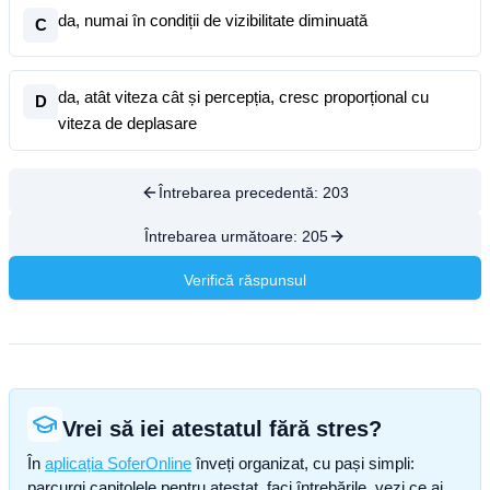
da, numai în condiții de vizibilitate diminuată
C
da, atât viteza cât și percepția, cresc proporțional cu
D
viteza de deplasare
Întrebarea precedentă:
203
Întrebarea următoare:
205
Verifică răspunsul
Vrei să iei atestatul fără stres?
În
aplicația SoferOnline
înveți organizat, cu pași simpli:
parcurgi capitolele pentru atestat, faci întrebările, vezi ce ai