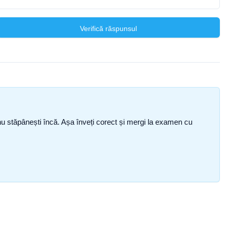
Verifică răspunsul
ce nu stăpânești încă. Așa înveți corect și mergi la examen cu