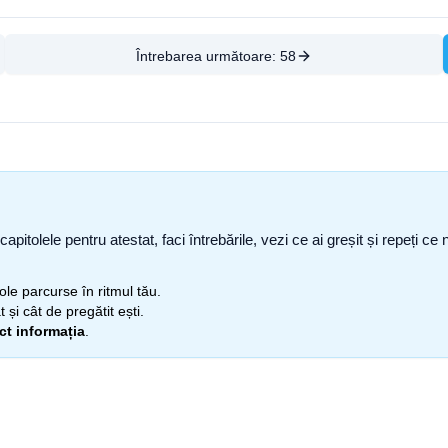
Întrebarea următoare:
58
capitolele pentru atestat, faci întrebările, vezi ce ai greșit și repeți 
itole parcurse în ritmul tău.
 și cât de pregătit ești.
ect informația
.