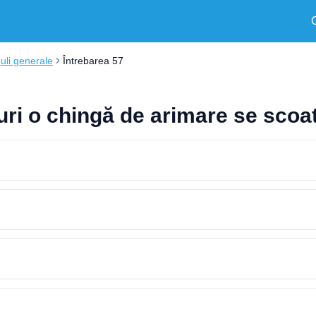
uli generale
Întrebarea 57
uri o chingă de arimare se scoat