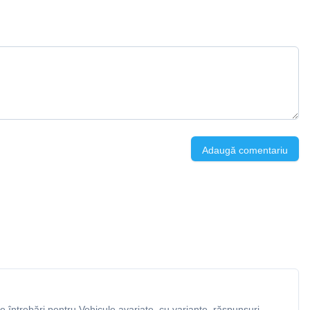
Adaugă comentariu
 întrebări pentru Vehicule avariate, cu variante, răspunsuri