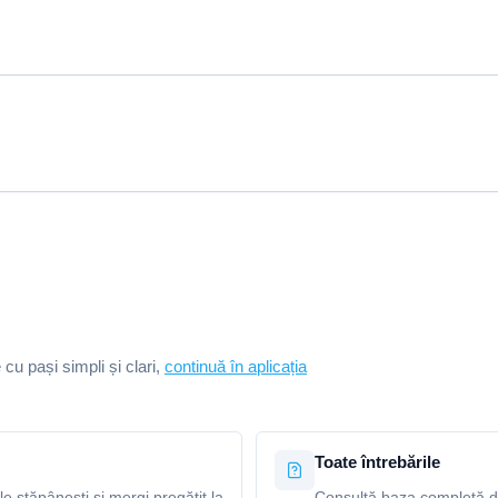
e cu pași simpli și clari,
continuă în aplicația
Toate întrebările
le stăpânești și mergi pregătit la
Consultă baza completă de