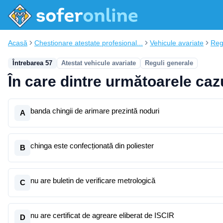
Acasă
Chestionare atestate profesional...
Vehicule avariate
Reg
Întrebarea 57
Atestat vehicule avariate
Reguli generale
În care dintre următoarele caz
banda chingii de arimare prezintă noduri
A
chinga este confecționată din poliester
B
nu are buletin de verificare metrologică
C
nu are certificat de agreare eliberat de ISCIR
D