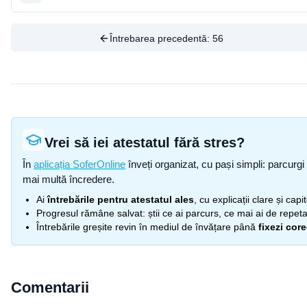
Întrebarea precedentă:
56
Vrei să iei atestatul fără stres?
În
aplicația SoferOnline
înveți organizat, cu pași simpli: parcurgi 
mai multă încredere.
Ai
întrebările pentru atestatul ales
, cu explicații clare și cap
Progresul rămâne salvat: știi ce ai parcurs, ce mai ai de repetat
Întrebările greșite revin în mediul de învățare până
fixezi cor
Comentarii