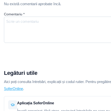
Nu există comentarii aprobate încă.
Comentariu
*
Legături utile
Aici poți consulta întrebări, explicații și codul rutier. Pentru pregătir
SoferOnline
.
Aplicația SoferOnline
Învață organizat, fără stres, revizuind întrebările pe care nu 