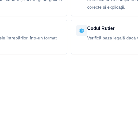
corecte și explicații.
Codul Rutier
e întrebărilor, într-un format
Verifică baza legală dacă v