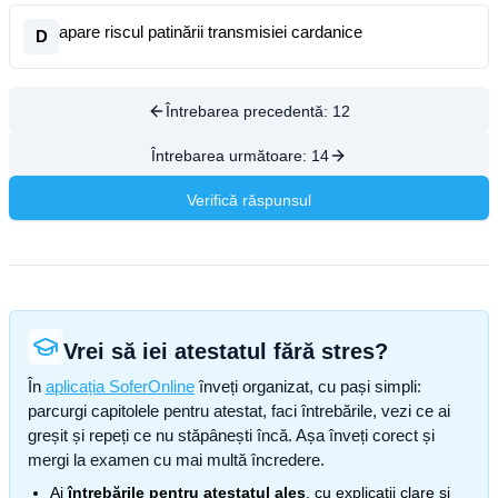
apare riscul patinării transmisiei cardanice
D
Întrebarea precedentă:
12
Întrebarea următoare:
14
Verifică răspunsul
Vrei să iei atestatul fără stres?
În
aplicația SoferOnline
înveți organizat, cu pași simpli:
parcurgi capitolele pentru atestat, faci întrebările, vezi ce ai
greșit și repeți ce nu stăpânești încă. Așa înveți corect și
mergi la examen cu mai multă încredere.
Ai
întrebările pentru atestatul ales
, cu explicații clare și