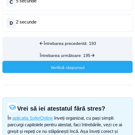
5 secunde
C
2 secunde
D
Întrebarea precedentă:
193
Întrebarea următoare:
195
Verifică răspunsul
Vrei să iei atestatul fără stres?
În
aplicația SoferOnline
înveți organizat, cu pași simpli:
parcurgi capitolele pentru atestat, faci întrebările, vezi ce ai
greșit și repeți ce nu stăpânești încă. Așa înveți corect și