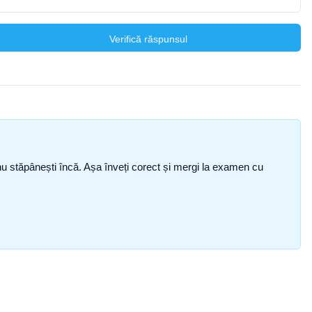
Verifică răspunsul
ce nu stăpânești încă. Așa înveți corect și mergi la examen cu