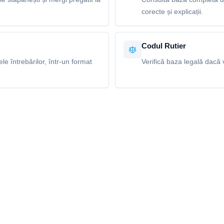
corecte și explicații.
Codul Rutier
e întrebărilor, într-un format
Verifică baza legală dacă v