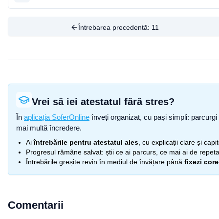
Întrebarea precedentă:
11
Vrei să iei atestatul fără stres?
În
aplicația SoferOnline
înveți organizat, cu pași simpli: parcurgi 
mai multă încredere.
Ai
întrebările pentru atestatul ales
, cu explicații clare și cap
Progresul rămâne salvat: știi ce ai parcurs, ce mai ai de repetat
Întrebările greșite revin în mediul de învățare până
fixezi cor
Comentarii