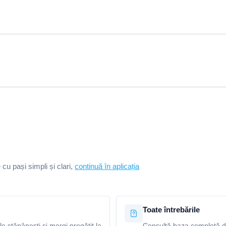
e cu pași simpli și clari,
continuă în aplicația
Toate întrebările
le stăpânești și mergi pregătit la
Consultă baza completă de