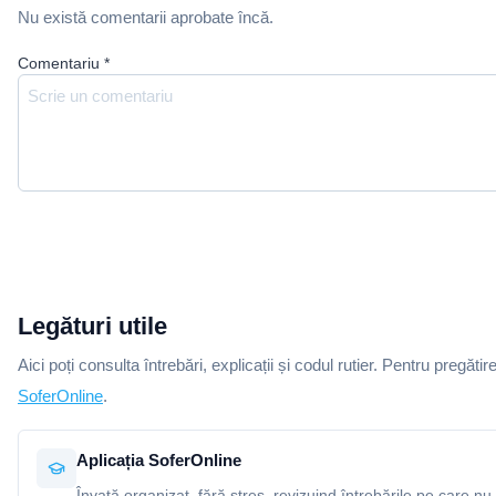
Nu există comentarii aprobate încă.
Comentariu
*
Legături utile
Aici poți consulta întrebări, explicații și codul rutier. Pentru pregătir
SoferOnline
.
Aplicația SoferOnline
Învață organizat, fără stres, revizuind întrebările pe care nu 