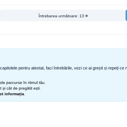
Întrebarea următoare:
13
capitolele pentru atestat, faci întrebările, vezi ce ai greșit și repeți 
itole parcurse în ritmul tău.
 și cât de pregătit ești.
ect informația
.