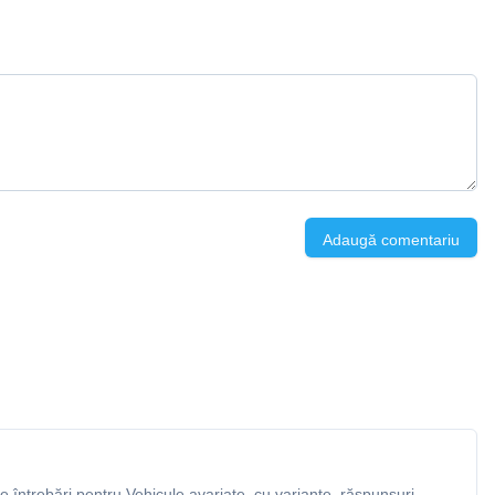
Adaugă comentariu
 întrebări pentru Vehicule avariate, cu variante, răspunsuri