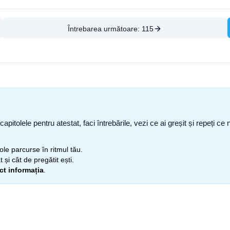
Întrebarea următoare:
115
capitolele pentru atestat, faci întrebările, vezi ce ai greșit și repeți 
itole parcurse în ritmul tău.
 și cât de pregătit ești.
ect informația
.