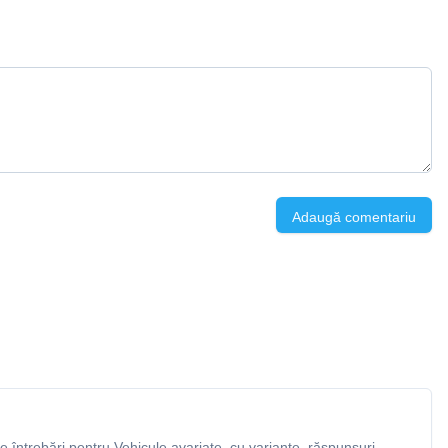
Adaugă comentariu
 întrebări pentru Vehicule avariate, cu variante, răspunsuri