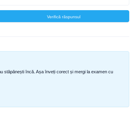
Verifică răspunsul
ce nu stăpânești încă. Așa înveți corect și mergi la examen cu