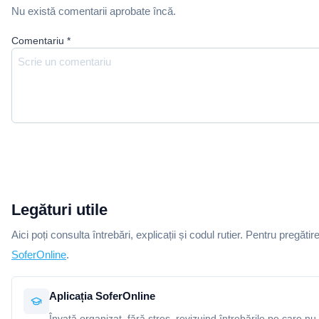
Nu există comentarii aprobate încă.
Comentariu
*
Legături utile
Aici poți consulta întrebări, explicații și codul rutier. Pentru pregătir
SoferOnline
.
Aplicația SoferOnline
Învață organizat, fără stres, revizuind întrebările pe care nu 