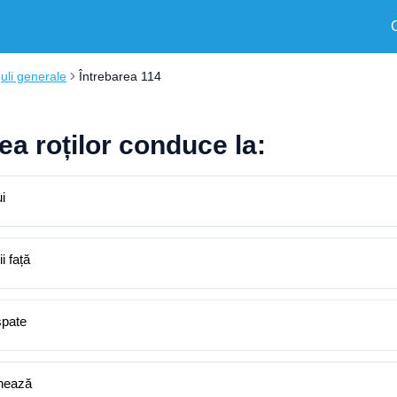
uli generale
Întrebarea 114
ea roților conduce la:
i
i față
spate
chează