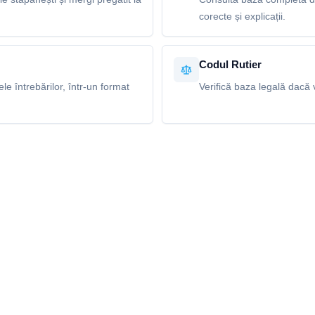
corecte și explicații.
Codul Rutier
e întrebărilor, într-un format
Verifică baza legală dacă v