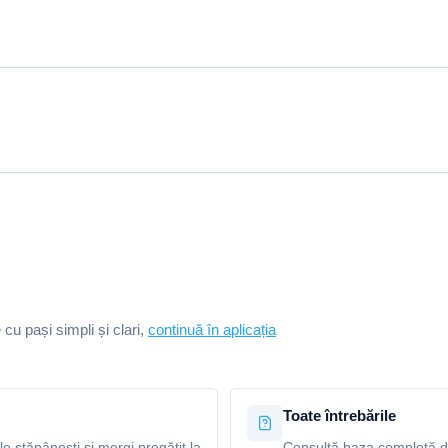
e cu pași simpli și clari,
continuă în aplicația
Toate întrebările
le stăpânești și mergi pregătit la
Consultă baza completă de