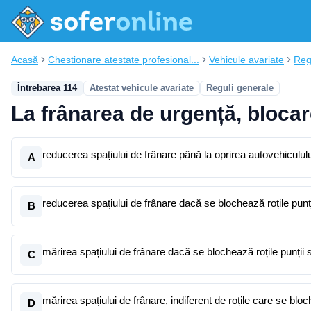
Acasă
Chestionare atestate profesional...
Vehicule avariate
Reg
Întrebarea 114
Atestat vehicule avariate
Reguli generale
La frânarea de urgență, blocar
reducerea spațiului de frânare până la oprirea autovehicululu
A
reducerea spațiului de frânare dacă se blochează roțile punți
B
mărirea spațiului de frânare dacă se blochează roțile punții 
C
mărirea spațiului de frânare, indiferent de roțile care se blo
D