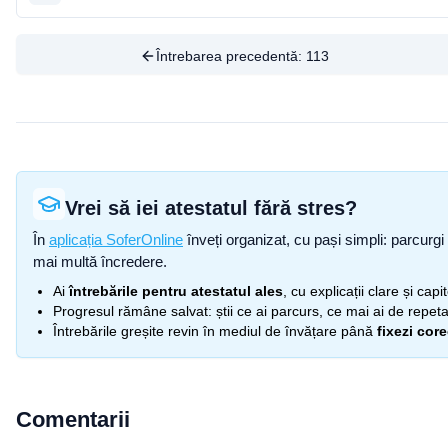
Întrebarea precedentă:
113
Vrei să iei atestatul fără stres?
În
aplicația SoferOnline
înveți organizat, cu pași simpli: parcurgi 
mai multă încredere.
Ai
întrebările pentru atestatul ales
, cu explicații clare și cap
Progresul rămâne salvat: știi ce ai parcurs, ce mai ai de repetat
Întrebările greșite revin în mediul de învățare până
fixezi cor
Comentarii