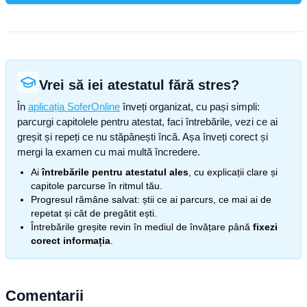
Vrei să iei atestatul fără stres?
În
aplicația SoferOnline
înveți organizat, cu pași simpli:
parcurgi capitolele pentru atestat, faci întrebările, vezi ce ai
greșit și repeți ce nu stăpânești încă. Așa înveți corect și
mergi la examen cu mai multă încredere.
Ai
întrebările pentru atestatul ales
, cu explicații clare și
capitole parcurse în ritmul tău.
Progresul rămâne salvat: știi ce ai parcurs, ce mai ai de
repetat și cât de pregătit ești.
Întrebările greșite revin în mediul de învățare până
fixezi
corect informația
.
Comentarii