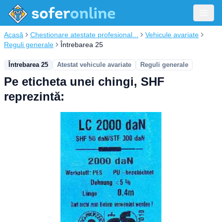
Acasă
Chestionare atestate profesional...
Vehicule avariate
Reguli generale
Întrebarea 25
Întrebarea 25
Atestat vehicule avariate
Reguli generale
Pe eticheta unei chingi, SHF
reprezintă: