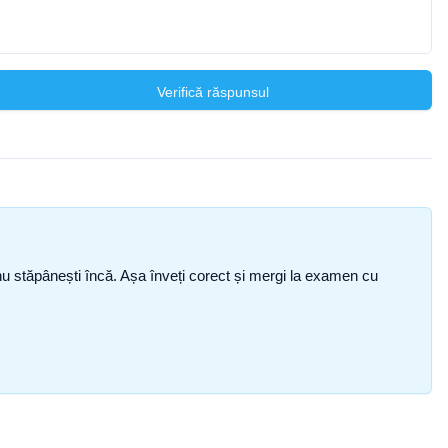
Verifică răspunsul
ce nu stăpânești încă. Așa înveți corect și mergi la examen cu