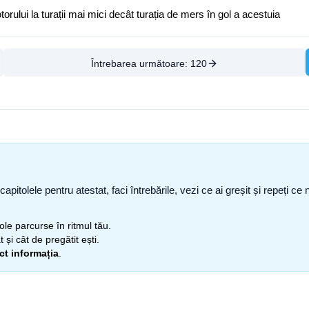
rului la turații mai mici decât turația de mers în gol a acestuia
Întrebarea următoare:
120
capitolele pentru atestat, faci întrebările, vezi ce ai greșit și repeți 
itole parcurse în ritmul tău.
 și cât de pregătit ești.
ect informația
.