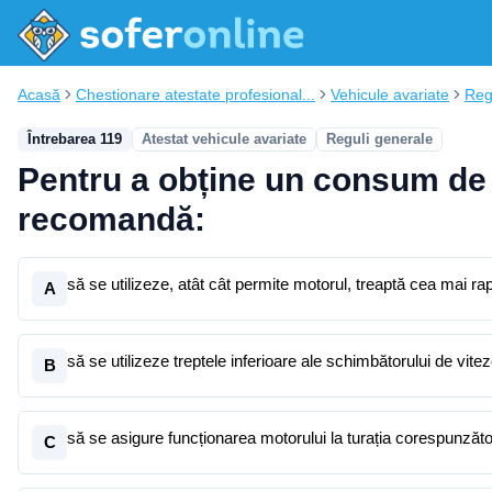
Acasă
Chestionare atestate profesional...
Vehicule avariate
Reg
Întrebarea 119
Atestat vehicule avariate
Reguli generale
Pentru a obține un consum de 
recomandă:
să se utilizeze, atât cât permite motorul, treaptă cea mai ra
A
să se utilizeze treptele inferioare ale schimbătorului de vit
B
să se asigure funcționarea motorului la turația corespunzăt
C