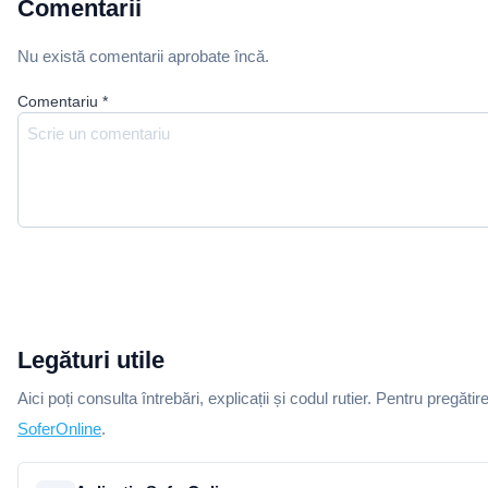
Comentarii
Nu există comentarii aprobate încă.
Comentariu
*
Legături utile
Aici poți consulta întrebări, explicații și codul rutier. Pentru pregătir
SoferOnline
.