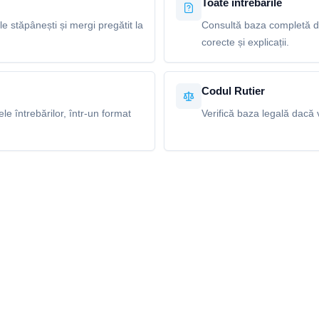
Toate întrebările
le stăpânești și mergi pregătit la
Consultă baza completă de
corecte și explicații.
Codul Rutier
e întrebărilor, într-un format
Verifică baza legală dacă v