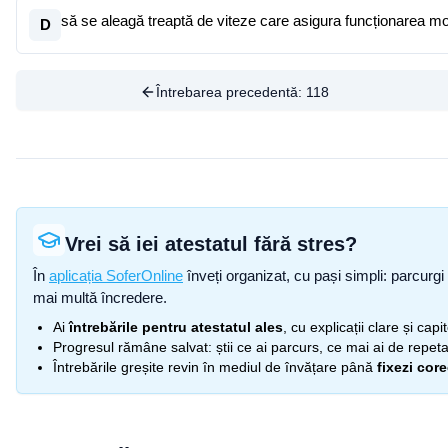
să se aleagă treaptă de viteze care asigura funcționarea moto
D
Întrebarea precedentă:
118
Vrei să iei atestatul fără stres?
În
aplicația SoferOnline
înveți organizat, cu pași simpli: parcurgi 
mai multă încredere.
Ai
întrebările pentru atestatul ales
, cu explicații clare și cap
Progresul rămâne salvat: știi ce ai parcurs, ce mai ai de repetat
Întrebările greșite revin în mediul de învățare până
fixezi cor