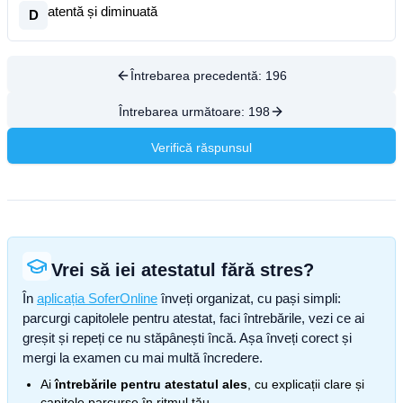
atentă și diminuată
D
Întrebarea precedentă:
196
Întrebarea următoare:
198
Verifică răspunsul
Vrei să iei atestatul fără stres?
În
aplicația SoferOnline
înveți organizat, cu pași simpli:
parcurgi capitolele pentru atestat, faci întrebările, vezi ce ai
greșit și repeți ce nu stăpânești încă. Așa înveți corect și
mergi la examen cu mai multă încredere.
Ai
întrebările pentru atestatul ales
, cu explicații clare și
capitole parcurse în ritmul tău.