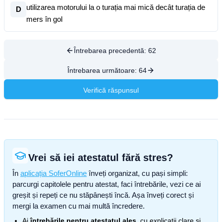
utilizarea motorului la o turația mai mică decât turația de
D
mers în gol
Întrebarea precedentă:
62
Întrebarea următoare:
64
Verifică răspunsul
Vrei să iei atestatul fără stres?
În
aplicația SoferOnline
înveți organizat, cu pași simpli:
parcurgi capitolele pentru atestat, faci întrebările, vezi ce ai
greșit și repeți ce nu stăpânești încă. Așa înveți corect și
mergi la examen cu mai multă încredere.
Ai
întrebările pentru atestatul ales
, cu explicații clare și