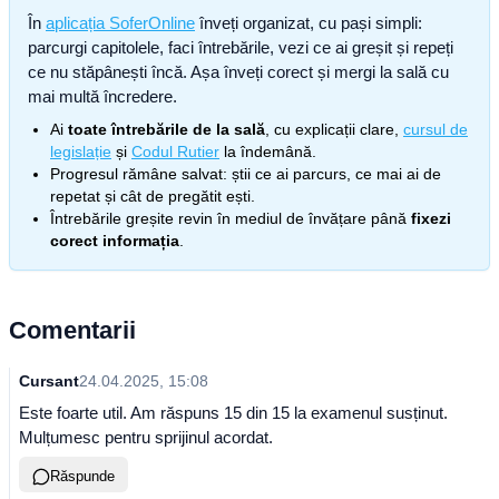
În
aplicația SoferOnline
înveți organizat, cu pași simpli:
parcurgi capitolele, faci întrebările, vezi ce ai greșit și repeți
ce nu stăpânești încă. Așa înveți corect și mergi la sală cu
mai multă încredere.
Ai
toate întrebările de la sală
, cu explicații clare,
cursul de
legislație
și
Codul Rutier
la îndemână.
Progresul rămâne salvat: știi ce ai parcurs, ce mai ai de
repetat și cât de pregătit ești.
Întrebările greșite revin în mediul de învățare până
fixezi
corect informația
.
Comentarii
Cursant
24.04.2025, 15:08
Este foarte util. Am răspuns 15 din 15 la examenul susținut.
Mulțumesc pentru sprijinul acordat.
Răspunde