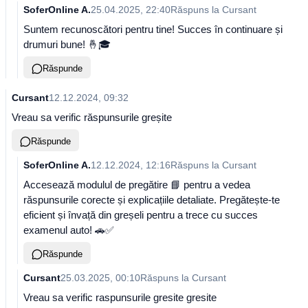
SoferOnline A.
25.04.2025, 22:40
Răspuns la
Cursant
Suntem recunoscători pentru tine! Succes în continuare și
drumuri bune! 🤞🎓
Răspunde
Cursant
12.12.2024, 09:32
Vreau sa verific răspunsurile greșite
Răspunde
SoferOnline A.
12.12.2024, 12:16
Răspuns la
Cursant
Accesează modulul de pregătire 📘 pentru a vedea
răspunsurile corecte și explicațiile detaliate. Pregătește-te
eficient și învață din greșeli pentru a trece cu succes
examenul auto! 🚗✅
Răspunde
Cursant
25.03.2025, 00:10
Răspuns la
Cursant
Vreau sa verific raspunsurile gresite gresite