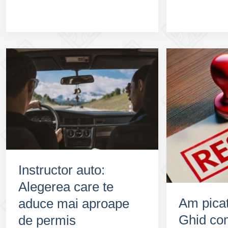
Permisul
Mai
Auto
Bună
cu
Școală
SoferOnline
de
Șoferi:
Criterii
și
Recomandări
Instructor auto:
Alegerea care te
Am picat
aduce mai aproape
Ghid com
de permis