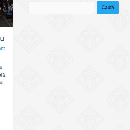
Caută
eu
ant
eu
ală
ul