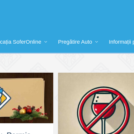
icația SoferOnline
Pregătire Auto
Informații 