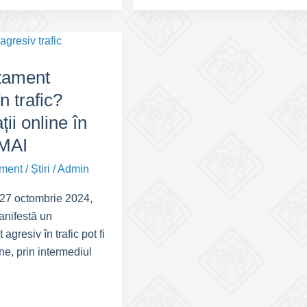
tament
n trafic?
ii online în
 MAI
ment
/
Știri
/
Admin
 27 octombrie 2024,
anifestă un
gresiv în trafic pot fi
ne, prin intermediul
t