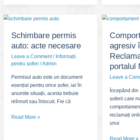
15
:
Redobândire
permis
Schimbare permis
Compor
de
auto: acte necesare
agresiv î
conducere
Reclamaț
Leave a Comment
/
Informații
pentru șoferi
/
Admin
portalul
Leave a Com
Permisul auto este un document
esențial pentru orice șofer, iar în
Începând din
anumite situații, acesta trebuie
șoferii care m
reînnoit sau înlocuit. Fie că
comportament a
reclamați onli
Schimbare
Read More »
unui
permis
auto:
Comportamen
Read More »