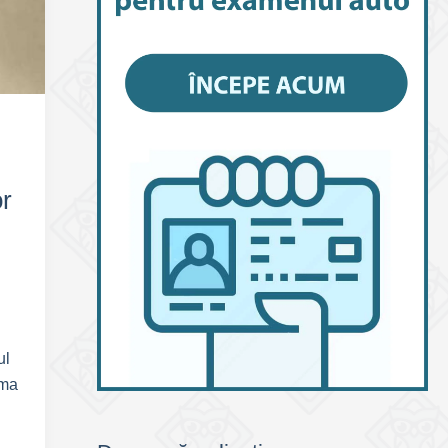
:
or
ul
rma