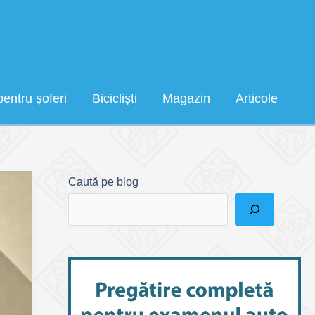
pentru șoferi
Bicicliști
Magazin
Articole
Caută pe blog