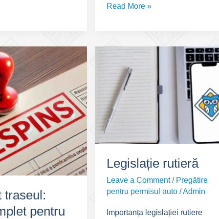
Alcoolemie
Read More »
la
Volan:
Riscuri
Majore
în
Perioada
Sărbătorilor
de
Iarnă
🎄
🚗
Legislație rutieră
Leave a Comment
/
Pregătire
pentru permisul auto
/
Admin
 traseul:
plet pentru
Importanța legislației rutiere