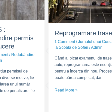
 :
Reprogramare tras
dire permis
1 Comment
/
Jurnalul unui Curs
ucere
la Școala de Șoferi
/
Admin
ment
/
Redobândire
Când ai picat examenul de tras
n
auto, reprogramarea este esenți
pentru a încerca din nou. Proces
rdut permisul de
poate părea complicat, dar
 diverse motive, fie
larea unui număr
Reprogramare
Read More »
e de penalizare, fie
traseu