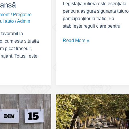
șansă
Legislația rutieră este esențială
pentru a asigura siguranța tuturo
ment
/
Pregătire
participanților la trafic. Ea
ul auto
/
Admin
stabilește reguli clare pentru
favorabil la
Legislație
Read More »
, cum este situația
rutieră
m picat traseul”,
rajant. Totuși, este