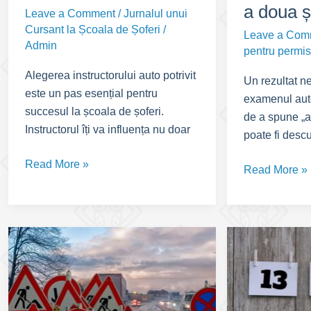
a doua 
Leave a Comment
/
Jurnalul unui
Cursant la Școala de Șoferi
/
Leave a Com
Admin
pentru permis
Alegerea instructorului auto potrivit
Un rezultat ne
este un pas esențial pentru
examenul auto
succesul la școala de șoferi.
de a spune „a
Instructorul îți va influența nu doar
poate fi descu
Instructor
Read More »
Am
Read More »
auto:
picat
Alegerea
traseul:
care
Ghid
te
complet
aduce
pentru
mai
a
aproape
doua
de