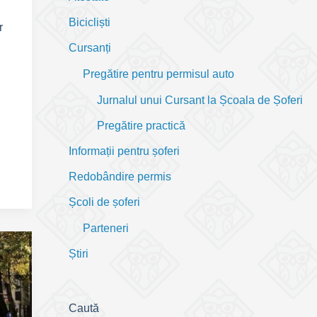
Bicicliști
r
Cursanți
Pregătire pentru permisul auto
Jurnalul unui Cursant la Școala de Șoferi
Pregătire practică
Informații pentru șoferi
Redobândire permis
Școli de șoferi
Parteneri
Știri
Caută