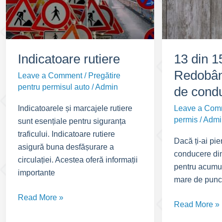
șansă
permis
Indicatoare rutiere
13 din 15
Redobân
Leave a Comment
/
Pregătire
pentru permisul auto
/
Admin
de cond
Leave a Com
Indicatoarele și marcajele rutiere
permis
/
Admi
sunt esențiale pentru siguranța
traficului. Indicatoare rutiere
Dacă ți-ai pie
asigură buna desfășurare a
conducere din
circulației. Acestea oferă informații
pentru acumu
importante
mare de punct
Indicatoare
Read More »
13
Read More »
rutiere
din