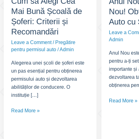
Cum să Alegi Cea
Anul No
Mai Bună Școală de
Nou! Ob
Șoferi: Criterii și
Auto cu 
Recomandări
Leave a Com
Admin
Leave a Comment
/
Pregătire
pentru permisul auto
/
Admin
Anul Nou est
pentru a-ți se
Alegerea unei școli de șoferi este
importante și 
un pas esențial pentru obținerea
dezvoltarea t
permisului auto și dezvoltarea
obținerea per
abilităților de conducere. O
instituție […]
Anul
Read More »
Nou,
Cum
Read More »
Permis
să
Nou!
Alegi
Obține
Cea