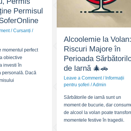
u, Permis
ține Permisul
SoferOnline
ment
/
Cursanți
/
Alcoolemie la Volan
Riscuri Majore în
e momentul perfect
Perioada Sărbătoril
ta obiective
a investi în
de Iarnă 🎄🚗
a personală. Dacă
Leave a Comment
/
Informații
misului
pentru șoferi
/
Admin
Sărbătorile de iarnă sunt un
moment de bucurie, dar consum
de alcool la volan poate transfo
momentele festive în tragedii.