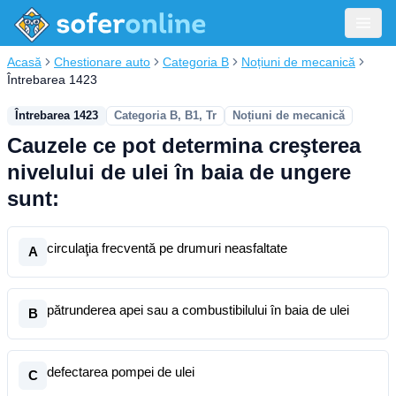
Acasă
Chestionare auto
Categoria B
Noțiuni de mecanică
Întrebarea 1423
Întrebarea 1423
Categoria B, B1, Tr
Noțiuni de mecanică
Cauzele ce pot determina creşterea
nivelului de ulei în baia de ungere
sunt:
circulaţia frecventă pe drumuri neasfaltate
A
pătrunderea apei sau a combustibilului în baia de ulei
B
defectarea pompei de ulei
C