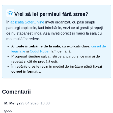
Vrei să iei permisul fără stres?
În
aplicația SoferOnline
înveți organizat, cu pași simpli:
parcurgi capitolele, faci întrebările, vezi ce ai greșit și repeți
ce nu stăpânești încă. Așa înveți corect și mergi la sală cu
mai multă încredere.
Ai
toate întrebările de la sală
, cu explicații clare,
cursul de
legislație
și
Codul Rutier
la îndemână.
Progresul rămâne salvat: știi ce ai parcurs, ce mai ai de
repetat și cât de pregătit ești.
Întrebările greșite revin în mediul de învățare până
fixezi
corect informația
.
Comentarii
M. Mellys
29.04.2026, 18:33
good