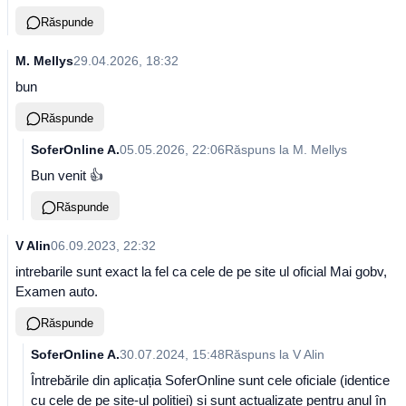
Răspunde
M. Mellys
29.04.2026, 18:32
bun
Răspunde
SoferOnline A.
05.05.2026, 22:06
Răspuns la
M. Mellys
Bun venit 👍
Răspunde
V Alin
06.09.2023, 22:32
intrebarile sunt exact la fel ca cele de pe site ul oficial Mai gobv,
Examen auto.
Răspunde
SoferOnline A.
30.07.2024, 15:48
Răspuns la
V Alin
Întrebările din aplicația SoferOnline sunt cele oficiale (identice
cu cele de pe site-ul poliției) și sunt actualizate pentru anul în