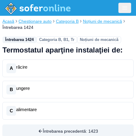
Acasă
Chestionare auto
Categoria B
Noțiuni de mecanică
Întrebarea 1424
Întrebarea 1424
Categoria B, B1, Tr
Noțiuni de mecanică
Termostatul aparţine instalaţiei de:
răcire
A
ungere
B
alimentare
C
Întrebarea precedentă:
1423