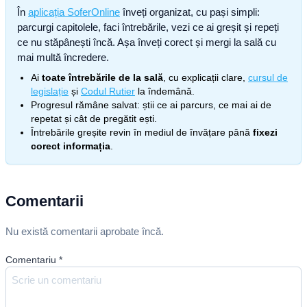
În
aplicația SoferOnline
înveți organizat, cu pași simpli:
parcurgi capitolele, faci întrebările, vezi ce ai greșit și repeți
ce nu stăpânești încă. Așa înveți corect și mergi la sală cu
mai multă încredere.
Ai
toate întrebările de la sală
, cu explicații clare,
cursul de
legislație
și
Codul Rutier
la îndemână.
Progresul rămâne salvat: știi ce ai parcurs, ce mai ai de
repetat și cât de pregătit ești.
Întrebările greșite revin în mediul de învățare până
fixezi
corect informația
.
Comentarii
Nu există comentarii aprobate încă.
Comentariu
*