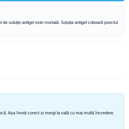
ml de soluție antigel este mortală. Soluția antigel coboară punctul
i încă. Așa înveți corect și mergi la sală cu mai multă încredere.