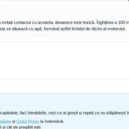
 să evitați contactul cu aceasta, deoarece este toxică. Înghițirea a 100 
ta se diluează cu apă, formând astfel lichidul de răcire al motorului.
capitolele, faci întrebările, vezi ce ai greșit și repeți ce nu stăpâneșt
islație
și
Codul Rutier
la îndemână.
 și cât de pregătit ești.