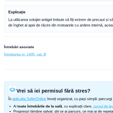
Explicație
La utilizarea soluţiei antigel trebuie să fiți extrem de precaut și
de înghet al apei de răcire din motoarele cu ardere internă, aceas
Întrebări asociate
Întrebarea nr. 1405, cat. B
Vrei să iei permisul fără stres?
În
aplicația SoferOnline
înveți organizat, cu pași simpli: parcurgi 
Ai
toate întrebările de la sală
, cu explicații clare,
cursul de leg
Progresul rămâne salvat: știi ce ai parcurs, ce mai ai de repetat