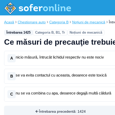
Acasă
Chestionare auto
Categoria B
Noțiuni de mecanică
Înt
Întrebarea 1425
Categoria B, B1, Tr
Noțiuni de mecanică
Ce măsuri de precauţie trebuie s
nicio măsură, întrucât lichidul respectiv nu este nociv
A
se va evita contactul cu aceasta, deoarece este toxică
B
nu se va combina cu apa, deoarece degajă multă căldură
C
Întrebarea precedentă:
1424