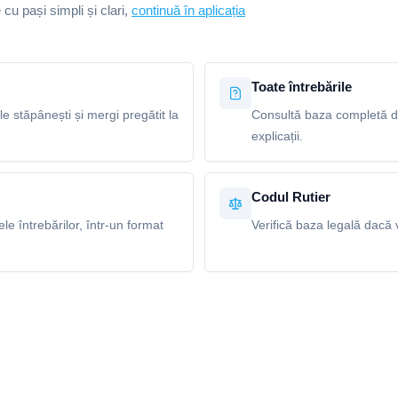
e cu pași simpli și clari,
continuă în aplicația
Toate întrebările
le stăpânești și mergi pregătit la
Consultă baza completă de 
explicații.
Codul Rutier
e întrebărilor, într-un format
Verifică baza legală dacă v