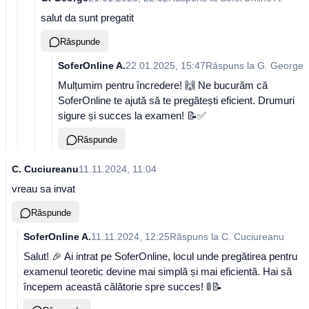
salut da sunt pregatit
Răspunde
SoferOnline A.
22.01.2025, 15:47
Răspuns la
G. George
Mulțumim pentru încredere! 🙌 Ne bucurăm că
SoferOnline te ajută să te pregătești eficient. Drumuri
sigure și succes la examen! 📝✅
Răspunde
C. Cuciureanu
11.11.2024, 11:04
vreau sa invat
Răspunde
SoferOnline A.
11.11.2024, 12:25
Răspuns la
C. Cuciureanu
Salut! 🎉 Ai intrat pe SoferOnline, locul unde pregătirea pentru
examenul teoretic devine mai simplă și mai eficientă. Hai să
începem această călătorie spre succes! 🚦📝