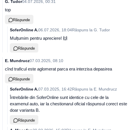
G. Tudor
04.07.2026, 00:31
top
Răspunde
SoferOnline A.
06.07.2026, 18:04
Răspuns la
G. Tudor
Mulțumim pentru apreciere! 🙌
Răspunde
E. Mundrucz
07.03.2025, 08:10
cînd traficul este aglomerat parca era interzisa depasirea
Răspunde
SoferOnline A.
07.03.2025, 16:42
Răspuns la
E. Mundrucz
Întrebările din SoferOnline sunt identice cu cele de la
examenul auto, iar la chestionarul oficial răspunsul corect este
doar varianta B.
Răspunde