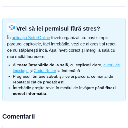
Vrei să iei permisul fără stres?
În
aplicația SoferOnline
înveți organizat, cu pași simpli:
parcurgi capitolele, faci întrebările, vezi ce ai greșit și repeți
ce nu stăpânești încă. Așa înveți corect și mergi la sală cu
mai multă încredere.
Ai
toate întrebările de la sală
, cu explicații clare,
cursul de
legislație
și
Codul Rutier
la îndemână.
Progresul rămâne salvat: știi ce ai parcurs, ce mai ai de
repetat și cât de pregătit ești.
Întrebările greșite revin în mediul de învățare până
fixezi
corect informația
.
Comentarii