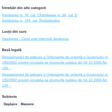
Întrebări din alte categorii
Întrebarea nr. 78, cat. C
Întrebarea nr. 66, cat. E
Întrebarea nr. 104, cat. Redobândire
Lecții din curs
Depășirea - Când este interzisă depășirea
Bază legală
Regulamentul de aplicare a Ordonanței de urgență a Guvernului nr.
195/2002 privind circulația pe drumurile publice din 04.10.2006 Art.
120. -
Regulamentul de aplicare a Ordonanței de urgență a Guvernului nr.
195/2002 privind circulația pe drumurile publice din 04.10.2006 Art.
120. -
Subiecte
Depășire
Manevre