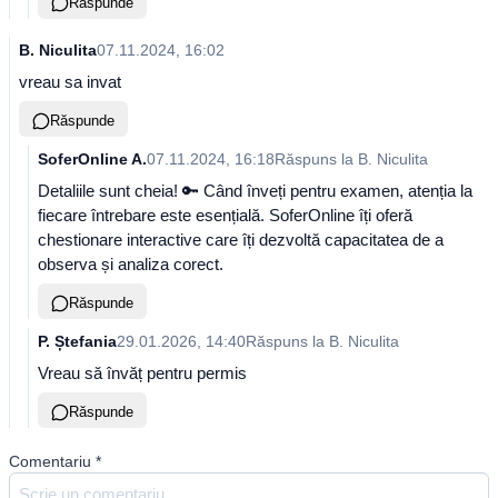
Răspunde
B. Niculita
07.11.2024, 16:02
vreau sa invat
Răspunde
SoferOnline A.
07.11.2024, 16:18
Răspuns la
B. Niculita
Detaliile sunt cheia! 🔑 Când înveți pentru examen, atenția la
fiecare întrebare este esențială. SoferOnline îți oferă
chestionare interactive care îți dezvoltă capacitatea de a
observa și analiza corect.
Răspunde
P. Ștefania
29.01.2026, 14:40
Răspuns la
B. Niculita
Vreau să învăț pentru permis
Răspunde
Comentariu
*