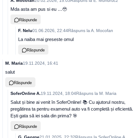
A. Mocofan
20.02.2026, 15:03
Răspuns la
E. Mundrucz
Mda asta am pus si eu …🥹
Răspunde
F. Nelu
01.06.2026, 22:44
Răspuns la
A. Mocofan
La naiba mai greseste omul
Răspunde
M. Maria
19.11.2024, 16:41
salut
Răspunde
SoferOnline A.
19.11.2024, 18:04
Răspuns la
M. Maria
Salut și bine ai venit în SoferOnline! 📚 Cu ajutorul nostru,
pregătirea ta pentru examenul auto va fi completă și eficientă.
Ești gata să iei sala din prima? 🎯
Răspunde
G. George
21.01.2025, 22:32
Răspuns la
SoferOnline A.