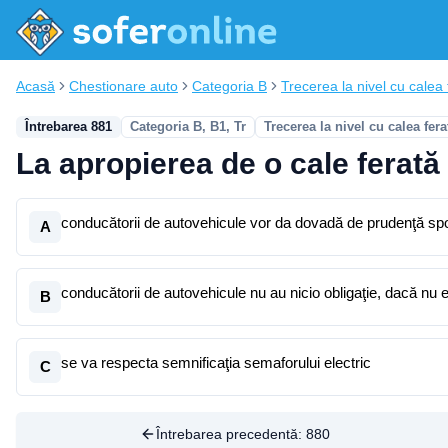
Acasă
Chestionare auto
Categoria B
Trecerea la nivel cu calea f
Întrebarea 881
Categoria B, B1, Tr
Trecerea la nivel cu calea fera
La apropierea de o cale ferată 
conducătorii de autovehicule vor da dovadă de prudenţă spo
A
conducătorii de autovehicule nu au nicio obligaţie, dacă nu 
B
se va respecta semnificaţia semaforului electric
C
Întrebarea precedentă:
880