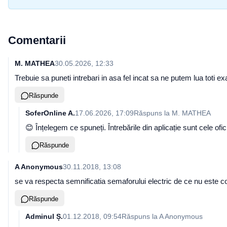
Comentarii
M. MATHEA
30.05.2026, 12:33
Trebuie sa puneti intrebari in asa fel incat sa ne putem lua toti 
Răspunde
SoferOnline A.
17.06.2026, 17:09
Răspuns la
M. MATHEA
😊 Înțelegem ce spuneți. Întrebările din aplicație sunt cele o
Răspunde
A Anonymous
30.11.2018, 13:08
se va respecta semnificatia semaforului electric de ce nu este c
Răspunde
Adminul Ș.
01.12.2018, 09:54
Răspuns la
A Anonymous