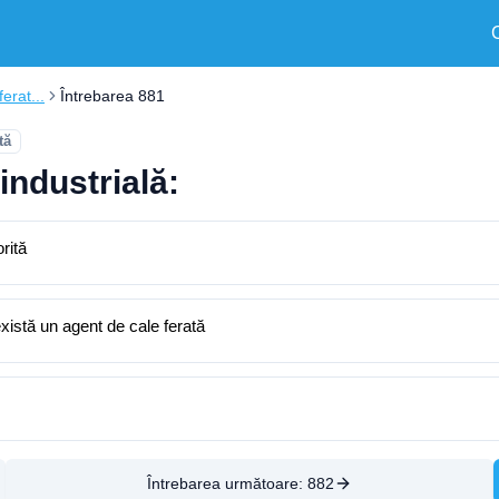
erat...
Întrebarea 881
tă
industrială:
rită
există un agent de cale ferată
Întrebarea următoare:
882