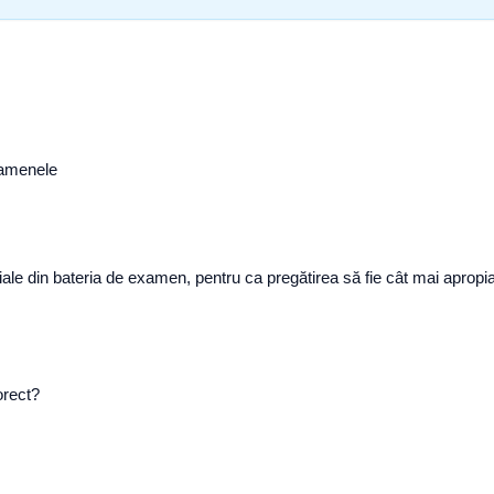
examenele
ficiale din bateria de examen, pentru ca pregătirea să fie cât mai apro
orect?