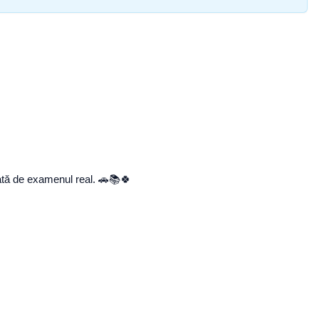
piată de examenul real. 🚗📚🍀