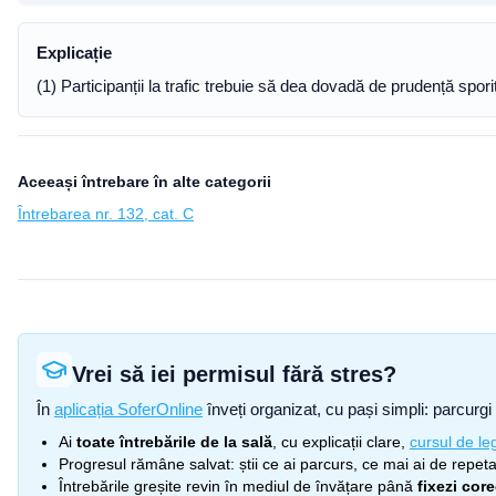
Explicație
(1) Participanții la trafic trebuie să dea dovadă de prudență spori
Aceeași întrebare în alte categorii
Întrebarea nr. 132, cat. C
Vrei să iei permisul fără stres?
În
aplicația SoferOnline
înveți organizat, cu pași simpli: parcurgi 
Ai
toate întrebările de la sală
, cu explicații clare,
cursul de leg
Progresul rămâne salvat: știi ce ai parcurs, ce mai ai de repetat
Întrebările greșite revin în mediul de învățare până
fixezi cor