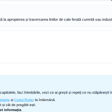
tă la apropierea și traversarea liniilor de cale ferată curentă sau indus
capitolele, faci întrebările, vezi ce ai greșit și repeți ce nu stăpâneșt
islație
și
Codul Rutier
la îndemână.
 și cât de pregătit ești.
ect informația
.