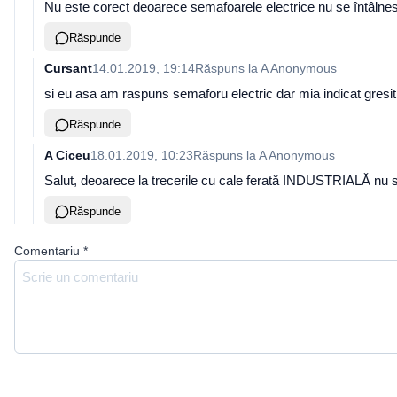
Nu este corect deoarece semafoarele electrice nu se întâlnesc l
Răspunde
Cursant
14.01.2019, 19:14
Răspuns la
A Anonymous
si eu asa am raspuns semaforu electric dar mia indicat gresit
Răspunde
A Ciceu
18.01.2019, 10:23
Răspuns la
A Anonymous
Salut, deoarece la trecerile cu cale ferată INDUSTRIALĂ nu s
Răspunde
Comentariu
*