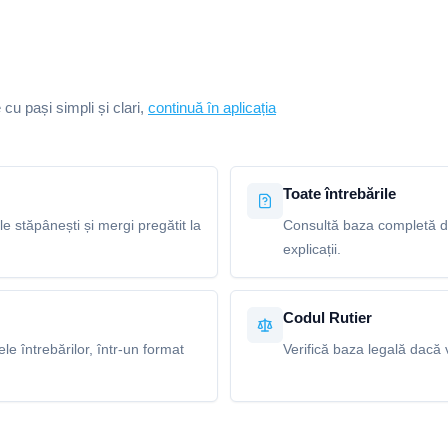
e cu pași simpli și clari,
continuă în aplicația
Toate întrebările
le stăpânești și mergi pregătit la
Consultă baza completă de 
explicații.
Codul Rutier
e întrebărilor, într-un format
Verifică baza legală dacă v