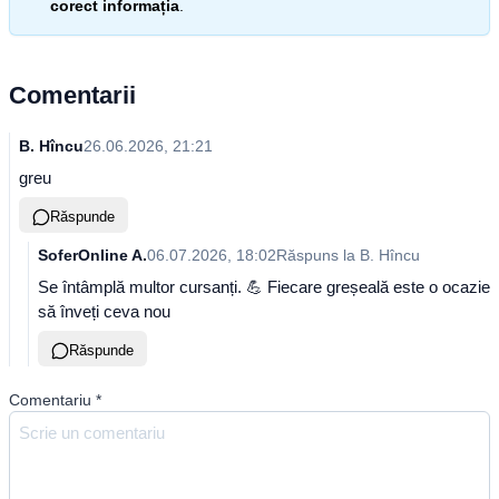
corect informația
.
Comentarii
B. Hîncu
26.06.2026, 21:21
greu
Răspunde
SoferOnline A.
06.07.2026, 18:02
Răspuns la
B. Hîncu
Se întâmplă multor cursanți. 💪 Fiecare greșeală este o ocazie
să înveți ceva nou
Răspunde
Comentariu
*