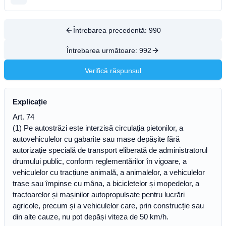
Întrebarea precedentă:
990
Întrebarea următoare:
992
Verifică răspunsul
Explicație
Art. 74
(1) Pe autostrăzi este interzisă circulația pietonilor, a
autovehiculelor cu gabarite sau mase depășite fără
autorizație specială de transport eliberată de administratorul
drumului public, conform reglementărilor în vigoare, a
vehiculelor cu tracțiune animală, a animalelor, a vehiculelor
trase sau împinse cu mâna, a bicicletelor și mopedelor, a
tractoarelor și mașinilor autopropulsate pentru lucrări
agricole, precum și a vehiculelor care, prin construcție sau
din alte cauze, nu pot depăși viteza de 50 km/h.