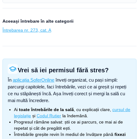
Aceeași întrebare în alte categorii
Întrebarea nr. 273, cat. A
Vrei să iei permisul fără stres?
În
aplicația SoferOnline
înveți organizat, cu pași simpli:
parcurgi capitolele, faci întrebările, vezi ce ai greșit și repeți
ce nu stăpânești încă. Așa înveți corect și mergi la sală cu
mai multă încredere.
Ai
toate întrebările de la sală
, cu explicații clare,
cursul de
legislație
și
Codul Rutier
la îndemână.
Progresul rămâne salvat: știi ce ai parcurs, ce mai ai de
repetat și cât de pregătit ești.
Întrebările greșite revin în mediul de învățare până
fixezi