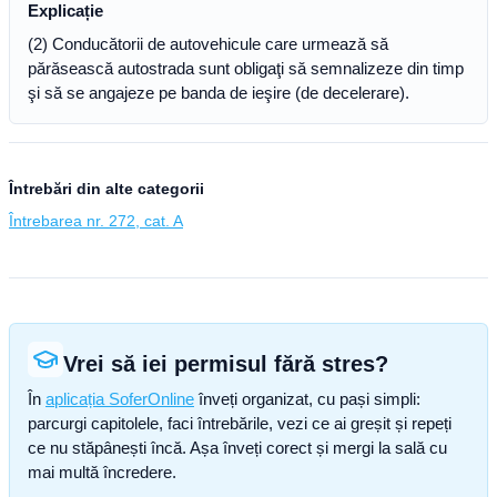
Explicație
(2) Conducătorii de autovehicule care urmează să
părăsească autostrada sunt obligaţi să semnalizeze din timp
şi să se angajeze pe banda de ieşire (de decelerare).
Întrebări din alte categorii
Întrebarea nr. 272, cat. A
Vrei să iei permisul fără stres?
În
aplicația SoferOnline
înveți organizat, cu pași simpli:
parcurgi capitolele, faci întrebările, vezi ce ai greșit și repeți
ce nu stăpânești încă. Așa înveți corect și mergi la sală cu
mai multă încredere.