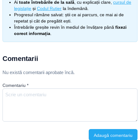
Ai
toate întrebările de la sală
, cu explicații clare,
cursul de
legislație
și
Codul Rutier
la îndemână.
Progresul rămâne salvat: știi ce ai parcurs, ce mai ai de
repetat și cât de pregătit ești.
Întrebările greșite revin în mediul de învățare până
fixezi
corect informația
.
Comentarii
Nu există comentarii aprobate încă.
Comentariu
*
Adaugă comentariu