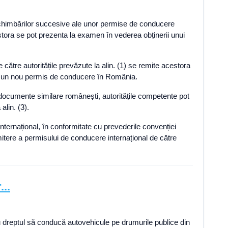
eschimbărilor succesive ale unor permise de conducere
tora se pot prezenta la examen în vederea obținerii unui
către autoritățile prevăzute la alin. (1) se remite acestora
nut un nou permis de conducere în România.
 documente similare românești, autoritățile competente pot
alin. (3).
nternațional, în conformitate cu prevederile convenției
e emitere a permisului de conducere internațional de către
...
 au dreptul să conducă autovehicule pe drumurile publice din