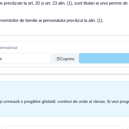
prevăzute la art. 20 și art. 23 alin. (1), sunt titulari ai unui permis d
membrilor de familie ai personalului prevăzut la alin. (1).
ternațional
nt
Cuprins
nt și urmează o pregătire ghidată: continui de unde ai rămas, îți vezi pro