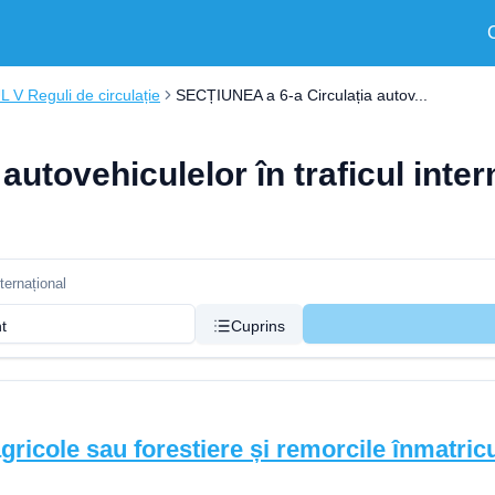
V Reguli de circulație
SECȚIUNEA a 6-a Circulația autov...
utovehiculelor în traficul inter
ternațional
nt
Cuprins
gricole sau forestiere și remorcile înmatricu