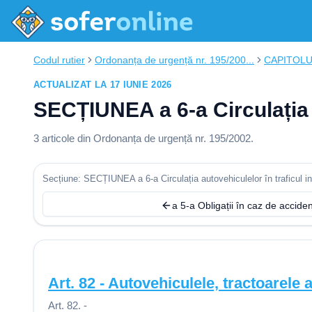
Codul rutier
Ordonanța de urgență nr. 195/200...
CAPITOLUL 
ACTUALIZAT LA 17 IUNIE 2026
SECȚIUNEA a 6-a Circulația a
3
articole din
Ordonanța de urgență nr. 195/2002
.
Secțiune: SECȚIUNEA a 6-a Circulația autovehiculelor în traficul in
a 5-a Obligații în caz de accide
Art.
82
-
Autovehiculele, tractoarele a
Art. 82. -