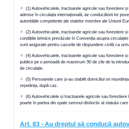
(1) Autovehiculele, tractoarele agricole sau forestiere ș
admise în circulația internațională, iar conducătorii lor pos
autoritățile competente ale statelor membre ale Uniunii Eu
(2) Autovehiculele, tractoarele agricole sau forestiere ș
condițiile tehnice prevăzute în Convenția asupra circulației
sunt asigurate pentru cazurile de răspundere civilă ca urma
(4) Autovehiculele, tractoarele agricole sau forestiere ș
publice pe o perioadă de maximum 90 de zile de la introdu
de circulație.
(5) Persoanele care și-au stabilit domiciliul ori reședin
reședința, după caz.
(6) Autovehiculele și tractoarele agricole sau forestiere 
poarte în partea din spate semnul distinctiv al statului care
Art.
83
-
Au dreptul să conducă autov