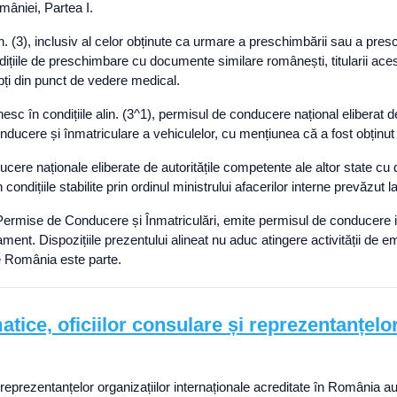
omâniei, Partea I.
n. (3), inclusiv al celor obținute ca urmare a preschimbării sau a pr
țiile de preschimbare cu documente similare românești, titularii aces
i din punct de vedere medical.
 în condițiile alin. (3^1), permisul de conducere național eliberat de 
onducere și înmatriculare a vehiculelor, cu mențiunea că a fost obți
ere naționale eliberate de autoritățile competente ale altor state cu
dițiile stabilite prin ordinul ministrului afacerilor interne prevăzut la 
ă Permise de Conducere și Înmatriculări, emite permisul de conducere i
egulament. Dispozițiile prezentului alineat nu aduc atingere activității d
are România este parte.
tice, oficiilor consulare și reprezentanțelor
și reprezentanțelor organizațiilor internaționale acreditate în România