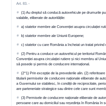
Art. 83. -
(1) Au dreptul să conducă autovehicule pe drumurile publi
valabile, eliberate de autoritățile:
a) statelor membre ale Convenției asupra circulației rutie
b) statelor membre ale Uniunii Europene;
c) statelor cu care România a încheiat un tratat privin
(2) Pentru a conduce un autovehicul pe teritoriul Români
Convenției asupra circulației rutiere și nici membru al Un
să posede și permis de conducere internațional.
(2^1) Prin excepție de la prevederile alin. (2) referitoa
titularii permiselor de conducere naționale eliberate de auto
a Guvernului se stabilesc, în condiții de reciprocitate, pe
are parteneriate strategice sau dintre cele care sunt memb
(3) Permisele de conducere naționale eliberate de autori
persoane care au domiciliul sau reședința în România în sens