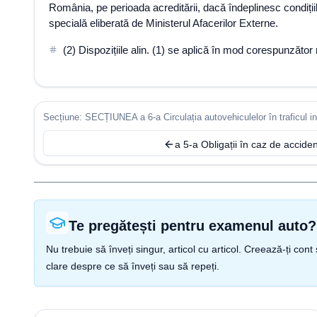
România, pe perioada acreditării, dacă îndeplinesc condițiile 
specială eliberată de Ministerul Afacerilor Externe.
(2) Dispozițiile alin. (1) se aplică în mod corespunzător 
Secțiune: SECȚIUNEA a 6-a Circulația autovehiculelor în traficul in
a 5-a Obligații în caz de accide
Te pregătești pentru examenul auto?
Nu trebuie să înveți singur, articol cu articol. Creează-ți co
clare despre ce să înveți sau să repeți.