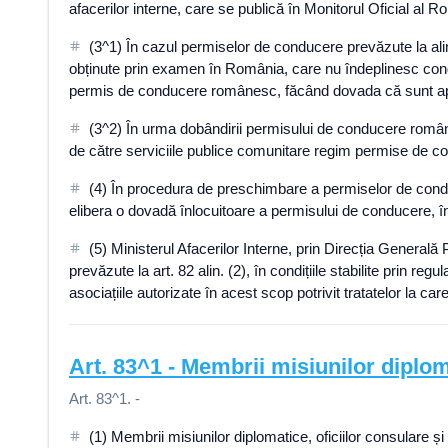
afacerilor interne, care se publică în Monitorul Oficial al R
(3^1) În cazul permiselor de conducere prevăzute la ali
obținute prin examen în România, care nu îndeplinesc condi
permis de conducere românesc, făcând dovada că sunt apț
(3^2) În urma dobândirii permisului de conducere românesc
de către serviciile publice comunitare regim permise de c
(4) În procedura de preschimbare a permiselor de conduc
elibera o dovadă înlocuitoare a permisului de conducere, în con
(5) Ministerul Afacerilor Interne, prin Direcția General
prevăzute la art. 82 alin. (2), în condițiile stabilite prin r
asociațiile autorizate în acest scop potrivit tratatelor la c
Art.
83^1
-
Membrii misiunilor diploma
Art. 83^1. -
(1) Membrii misiunilor diplomatice, oficiilor consulare 