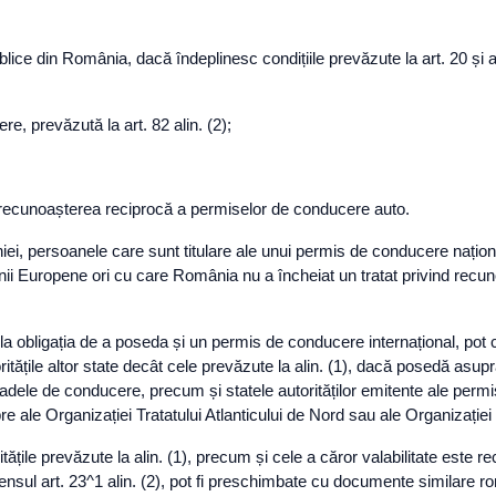
ce din România, dacă îndeplinesc condițiile prevăzute la art. 20 și art
re, prevăzută la art. 82 alin. (2);
d recunoașterea reciprocă a permiselor de conducere auto.
ei, persoanele care sunt titulare ale unui permis de conducere naționa
iunii Europene ori cu care România nu a încheiat un tratat privind rec
re la obligația de a poseda și un permis de conducere internațional, po
ritățile altor state decât cele prevăzute la alin. (1), dacă posedă asupr
rioadele de conducere, precum și statele autorităților emitente ale pe
re ale Organizației Tratatului Atlanticului de Nord sau ale Organizaț
tățile prevăzute la alin. (1), precum și cele a căror valabilitate este
ul art. 23^1 alin. (2), pot fi preschimbate cu documente similare române