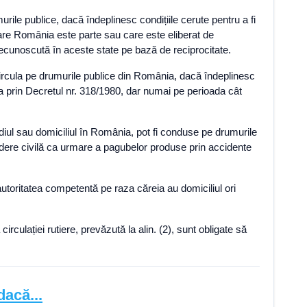
urile publice, dacă îndeplinesc condițiile cerute pentru a fi
a care România este parte sau care este eliberat de
recunoscută în aceste state pe bază de reciprocitate.
t circula pe drumurile publice din România, dacă îndeplinesc
ia prin Decretul nr. 318/1980, dar numai pe perioada cât
ediul sau domiciliul în România, pot fi conduse pe drumurile
dere civilă ca urmare a pagubelor produse prin accidente
autoritatea competentă pe raza căreia au domiciliul ori
rculației rutiere, prevăzută la alin. (2), sunt obligate să
acă...