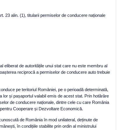
. 23 alin. (1), titularii permiselor de conducere naționale
l eliberat de autoritățile unui stat care nu este membru al
unoașterea reciprocă a permiselor de conducere auto trebuie
t conduce pe teritoriul României, pe o perioadă determinată,
a lor și pașaportul valabil emis de acest stat. Prin hotărâre
rmiselor de conducere naționale, dintre cele cu care România
iei pentru Cooperare și Dezvoltare Economică.
 recunoscută de România în mod unilateral, deținute de
ști, în condițiile stabilite prin ordin al ministrului