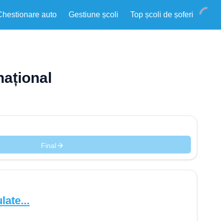
Chestionare auto
Gestiune școli
Top școli de șoferi
național
Final
late...