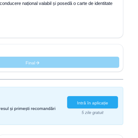
e conducere național valabil și posedă o carte de identitate
Final
Intră în aplicație
gresul și primești recomandări
5 zile gratuit