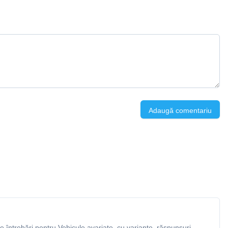
Adaugă comentariu
 întrebări pentru Vehicule avariate, cu variante, răspunsuri