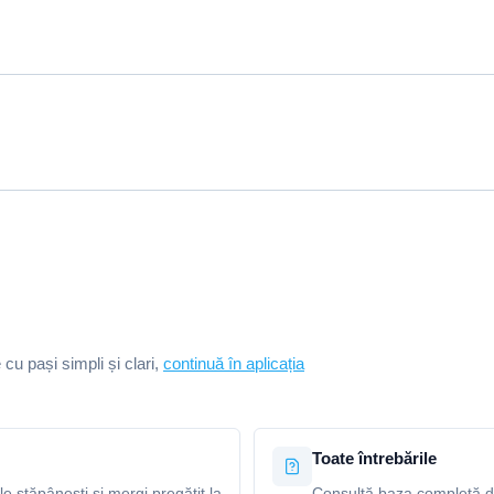
e cu pași simpli și clari,
continuă în aplicația
Toate întrebările
le stăpânești și mergi pregătit la
Consultă baza completă de