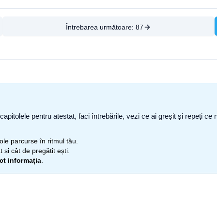
Întrebarea următoare:
87
capitolele pentru atestat, faci întrebările, vezi ce ai greșit și repeți 
itole parcurse în ritmul tău.
 și cât de pregătit ești.
ect informația
.