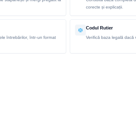
corecte și explicații.
Codul Rutier
e întrebărilor, într-un format
Verifică baza legală dacă v