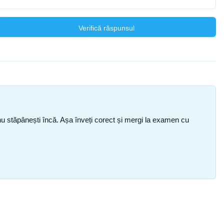
Verifică răspunsul
ce nu stăpânești încă. Așa înveți corect și mergi la examen cu