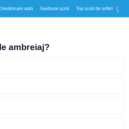
Chestionare auto
Gestiune școli
Top școli de șoferi
 de ambreiaj?