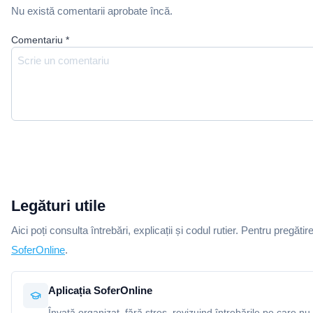
Nu există comentarii aprobate încă.
Comentariu
*
Legături utile
Aici poți consulta întrebări, explicații și codul rutier. Pentru pregătir
SoferOnline
.
Aplicația SoferOnline
Învață organizat, fără stres, revizuind întrebările pe care nu 