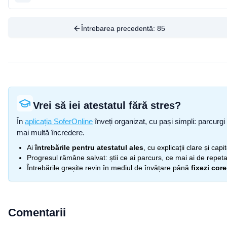
Întrebarea precedentă:
85
Vrei să iei atestatul fără stres?
În
aplicația SoferOnline
înveți organizat, cu pași simpli: parcurgi 
mai multă încredere.
Ai
întrebările pentru atestatul ales
, cu explicații clare și cap
Progresul rămâne salvat: știi ce ai parcurs, ce mai ai de repetat
Întrebările greșite revin în mediul de învățare până
fixezi cor
Comentarii