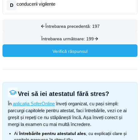
conducerii vigilente
D
Întrebarea precedentă:
197
Întrebarea următoare:
199
Verifică răspunsul
Vrei să iei atestatul fără stres?
În
aplicația SoferOnline
înveți organizat, cu pași simpli:
parcurgi capitolele pentru atestat, faci întrebările, vezi ce ai
greșit și repeți ce nu stăpânești încă. Așa înveți corect și
mergi la examen cu mai multă încredere.
Ai
întrebările pentru atestatul ales
, cu explicații clare și
capitole parcurse în ritmul tău.