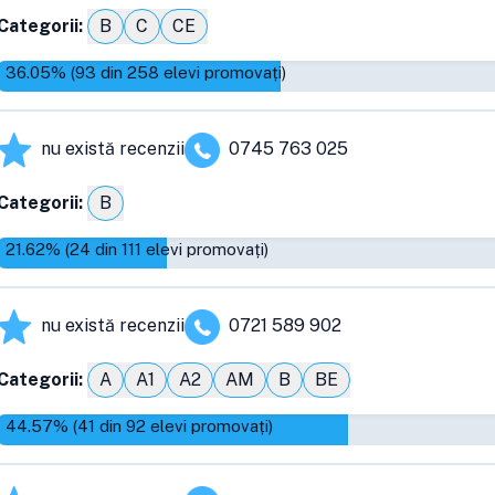
Categorii:
B
C
CE
36.05
% (
93
din
258
elevi promovați)
nu există recenzii
0745 763 025
Categorii:
B
21.62
% (
24
din
111
elevi promovați)
nu există recenzii
0721 589 902
Categorii:
A
A1
A2
AM
B
BE
44.57
% (
41
din
92
elevi promovați)