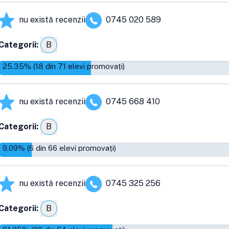
nu există recenzii
0745 020 589
Categorii:
B
25.35
% (
18
din
71
elevi promovați)
nu există recenzii
0745 668 410
Categorii:
B
9.09
% (
6
din
66
elevi promovați)
nu există recenzii
0745 325 256
Categorii:
B