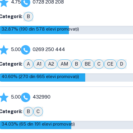
4.75
0728 208 208
Categorii:
B
32.87
% (
190
din
578
elevi promovați)
5.00
0269 250 444
Categorii:
A
A1
A2
AM
B
BE
C
CE
D
40.60
% (
270
din
665
elevi promovați)
5.00
432990
Categorii:
B
C
34.03
% (
65
din
191
elevi promovați)