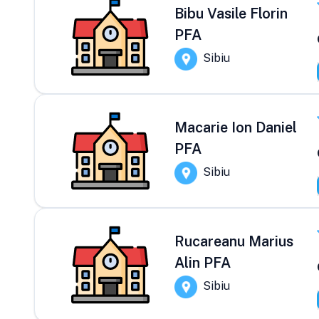
Bibu Vasile Florin
PFA
Sibiu
Macarie Ion Daniel
PFA
Sibiu
Rucareanu Marius
Alin PFA
Sibiu