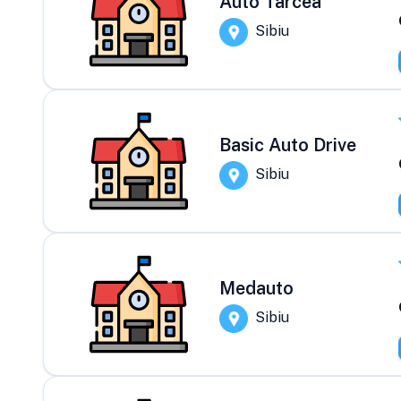
Auto Tarcea
Sibiu
Basic Auto Drive
Sibiu
Medauto
Sibiu