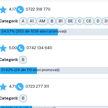
4.17
0722 318 770
Categorii:
A
A1
AM
B
B1
BE
C
CE
D
D
34.07
% (
353
din
1036
elevi promovați)
5.00
0742 134 640
Categorii:
B
21.82
% (
24
din
110
elevi promovați)
4.71
0723 277 311
Categorii:
B