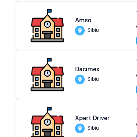
Amso
Sibiu
Dacimex
Sibiu
Xpert Driver
Sibiu