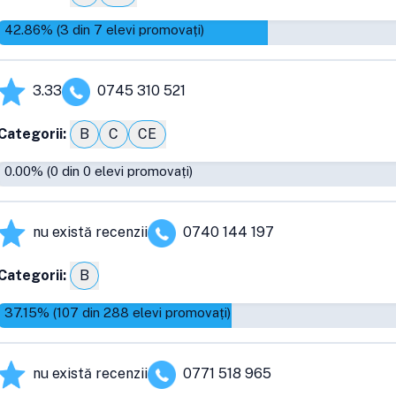
42.86
% (
3
din
7
elevi promovați)
3.33
0745 310 521
Categorii:
B
C
CE
0.00
% (
0
din
0
elevi promovați)
nu există recenzii
0740 144 197
Categorii:
B
37.15
% (
107
din
288
elevi promovați)
nu există recenzii
0771 518 965