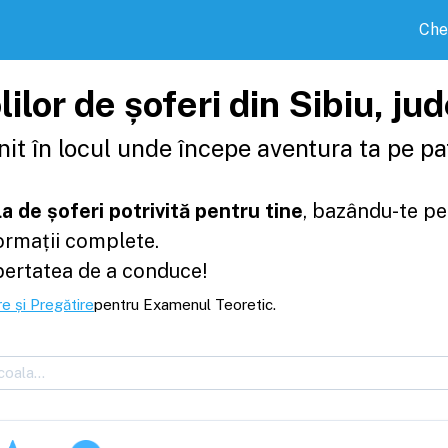
Che
ilor de șoferi din Sibiu, ju
it în locul unde începe aventura ta pe pat
a de șoferi potrivită pentru tine
, bazându-te pe
formații complete.
bertatea de a conduce!
e și Pregătire
pentru Examenul Teoretic.