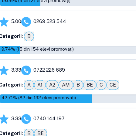
19.05
% (
4
din
21
elevi promovați)
5.00
0269 523 544
Categorii:
B
9.74
% (
15
din
154
elevi promovați)
3.33
0722 226 689
Categorii:
A
A1
A2
AM
B
BE
C
CE
42.71
% (
82
din
192
elevi promovați)
3.33
0740 144 197
Categorii:
B
BE