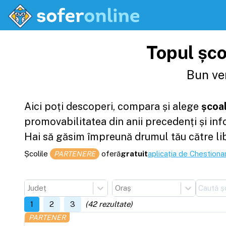
Topul școl
Bun ven
Aici poți descoperi, compara și alege
școal
promovabilitatea din anii precedenți și in
Hai să găsim împreună drumul tău către li
Școlile
oferă
gratuit
aplicația de Chestionar
PARTENERE
Județ
Oraș
1
2
3
(
42
rezultate)
PARTENER