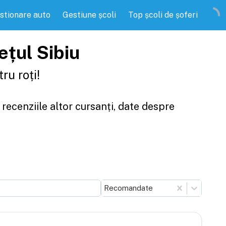
stionare auto
Gestiune școli
Top școli de șoferi
dețul Sibiu
ru roți!
 recenziile altor cursanți, date despre
Recomandate