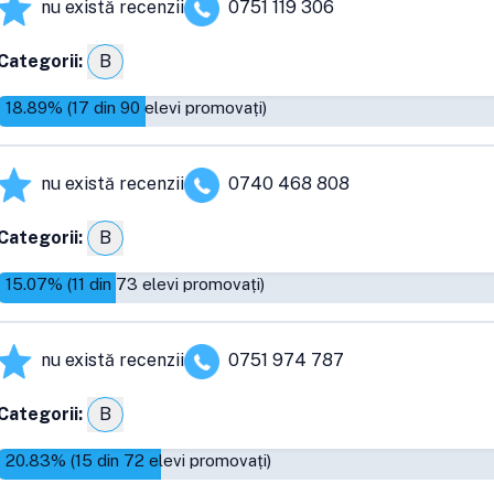
nu există recenzii
0751 119 306
Categorii:
B
18.89
% (
17
din
90
elevi promovați)
nu există recenzii
0740 468 808
Categorii:
B
15.07
% (
11
din
73
elevi promovați)
nu există recenzii
0751 974 787
Categorii:
B
20.83
% (
15
din
72
elevi promovați)