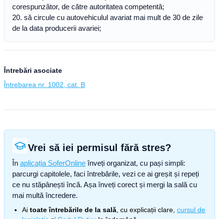
corespunzător, de către autoritatea competentă;
20. să circule cu autovehiculul avariat mai mult de 30 de zile
de la data producerii avariei;
Întrebări asociate
Întrebarea nr. 1002, cat. B
Vrei să iei permisul fără stres?
În
aplicația SoferOnline
înveți organizat, cu pași simpli:
parcurgi capitolele, faci întrebările, vezi ce ai greșit și repeți
ce nu stăpânești încă. Așa înveți corect și mergi la sală cu
mai multă încredere.
Ai
toate întrebările de la sală
, cu explicații clare,
cursul de