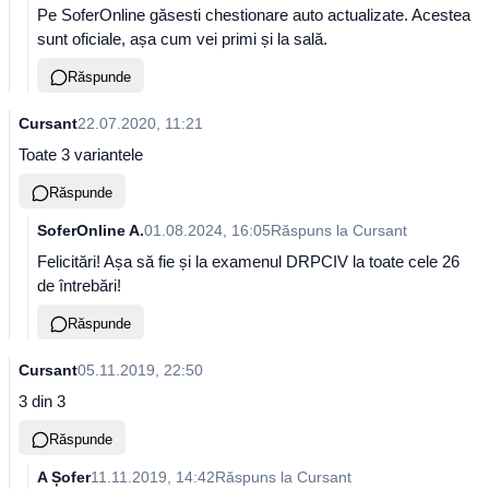
Pe SoferOnline găsesti chestionare auto actualizate. Acestea
sunt oficiale, așa cum vei primi și la sală.
Răspunde
Cursant
22.07.2020, 11:21
Toate 3 variantele
Răspunde
SoferOnline A.
01.08.2024, 16:05
Răspuns la
Cursant
Felicitări! Așa să fie și la examenul DRPCIV la toate cele 26
de întrebări!
Răspunde
Cursant
05.11.2019, 22:50
3 din 3
Răspunde
A Șofer
11.11.2019, 14:42
Răspuns la
Cursant