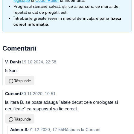
legislație
și
Codul Rutier
la îndemână.
Progresul rămâne salvat: știi ce ai parcurs, ce mai ai de
repetat și cât de pregătit ești.
Întrebările greșite revin în mediul de învățare până
fixezi
corect informația
.
Comentarii
V. Denis
19.10.2024, 22:58
5 Sunt
Răspunde
Cursant
30.11.2020, 10:51
la litera B, se poate adauga "altele decat cele omologate si
certificate" ca raspunsul sa fie corect.
Răspunde
Admin S.
01.12.2020, 17:55
Răspuns la
Cursant