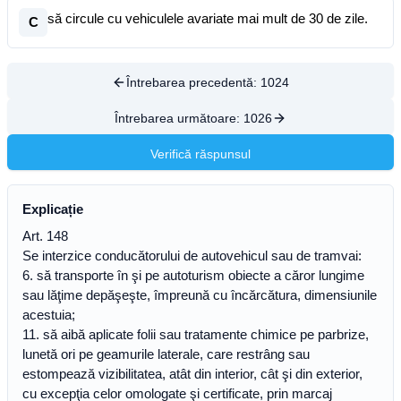
să circule cu vehiculele avariate mai mult de 30 de zile.
C
Întrebarea precedentă:
1024
Întrebarea următoare:
1026
Verifică răspunsul
Explicație
Art. 148
Se interzice conducătorului de autovehicul sau de tramvai:
6. să transporte în şi pe autoturism obiecte a căror lungime
sau lăţime depăşeşte, împreună cu încărcătura, dimensiunile
acestuia;
11. să aibă aplicate folii sau tratamente chimice pe parbrize,
lunetă ori pe geamurile laterale, care restrâng sau
estompează vizibilitatea, atât din interior, cât şi din exterior,
cu excepţia celor omologate şi certificate, prin marcaj