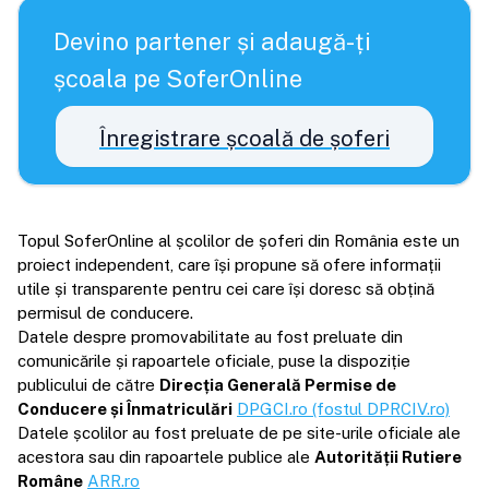
Devino partener și adaugă-ți
școala pe SoferOnline
Înregistrare școală de șoferi
Topul SoferOnline al școlilor de șoferi din România este un
proiect independent, care își propune să ofere informații
utile și transparente pentru cei care își doresc să obțină
permisul de conducere.
Datele despre promovabilitate au fost preluate din
comunicările și rapoartele oficiale, puse la dispoziție
publicului de către
Direcția Generală Permise de
Conducere și Înmatriculări
DPGCI.ro (fostul DPRCIV.ro)
Datele școlilor au fost preluate de pe site-urile oficiale ale
acestora sau din rapoartele publice ale
Autorității Rutiere
Române
ARR.ro