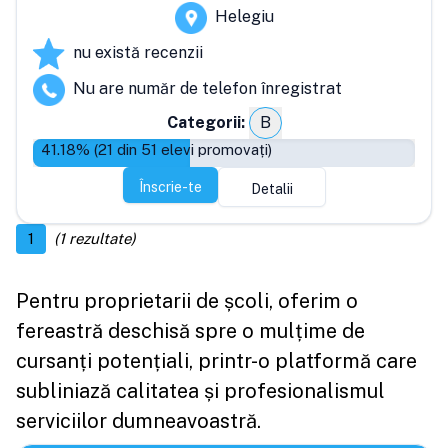
Helegiu
nu există recenzii
Nu are număr de telefon înregistrat
Categorii:
B
41.18
% (
21
din
51
elevi promovați)
Înscrie-te
Detalii
1
(
1
rezultate)
Pentru proprietarii de școli, oferim o
fereastră deschisă spre o mulțime de
cursanți potențiali, printr-o platformă care
subliniază calitatea și profesionalismul
serviciilor dumneavoastră.