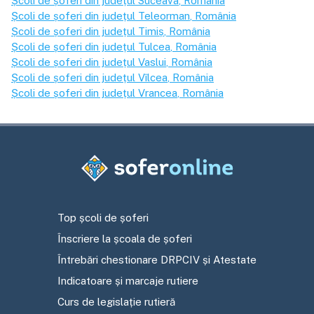
Școli de șoferi din județul
Suceava
, România
Școli de șoferi din județul
Teleorman
, România
Școli de șoferi din județul
Timiș
, România
Școli de șoferi din județul
Tulcea
, România
Școli de șoferi din județul
Vaslui
, România
Școli de șoferi din județul
Vîlcea
, România
Școli de șoferi din județul
Vrancea
, România
Top școli de șoferi
Înscriere la școala de șoferi
Întrebări chestionare DRPCIV și Atestate
Indicatoare și marcaje rutiere
Curs de legislație rutieră