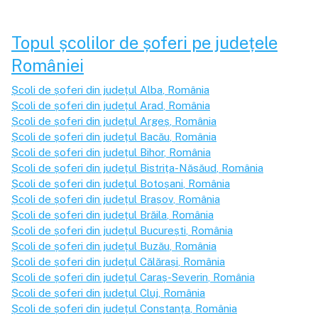
Topul școlilor de șoferi pe județele
României
Școli de șoferi din județul
Alba
, România
Școli de șoferi din județul
Arad
, România
Școli de șoferi din județul
Argeș
, România
Școli de șoferi din județul
Bacău
, România
Școli de șoferi din județul
Bihor
, România
Școli de șoferi din județul
Bistrița-Năsăud
, România
Școli de șoferi din județul
Botoșani
, România
Școli de șoferi din județul
Brașov
, România
Școli de șoferi din județul
Brăila
, România
Școli de șoferi din județul
București
, România
Școli de șoferi din județul
Buzău
, România
Școli de șoferi din județul
Călărași
, România
Școli de șoferi din județul
Caraș-Severin
, România
Școli de șoferi din județul
Cluj
, România
Școli de șoferi din județul
Constanța
, România