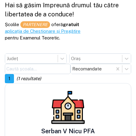
Hai să găsim împreună drumul tău către
libertatea de a conduce!
Școlile
oferă
gratuit
PARTENERE
aplicația de Chestionare și Pregătire
pentru Examenul Teoretic.
Județ
Oraș
Recomandate
1
(
1
rezultate)
Serban V Nicu PFA