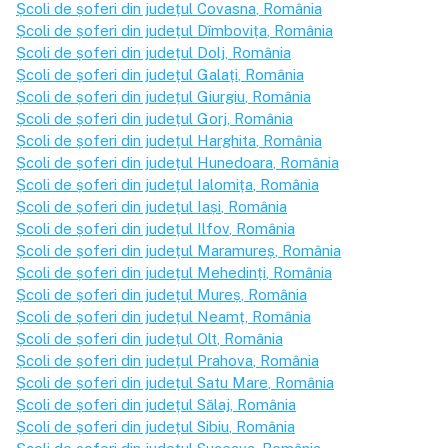
Școli de șoferi din județul
Covasna
, România
Școli de șoferi din județul
Dîmbovița
, România
Școli de șoferi din județul
Dolj
, România
Școli de șoferi din județul
Galați
, România
Școli de șoferi din județul
Giurgiu
, România
Școli de șoferi din județul
Gorj
, România
Școli de șoferi din județul
Harghita
, România
Școli de șoferi din județul
Hunedoara
, România
Școli de șoferi din județul
Ialomița
, România
Școli de șoferi din județul
Iași
, România
Școli de șoferi din județul
Ilfov
, România
Școli de șoferi din județul
Maramureș
, România
Școli de șoferi din județul
Mehedinți
, România
Școli de șoferi din județul
Mureș
, România
Școli de șoferi din județul
Neamț
, România
Școli de șoferi din județul
Olt
, România
Școli de șoferi din județul
Prahova
, România
Școli de șoferi din județul
Satu Mare
, România
Școli de șoferi din județul
Sălaj
, România
Școli de șoferi din județul
Sibiu
, România