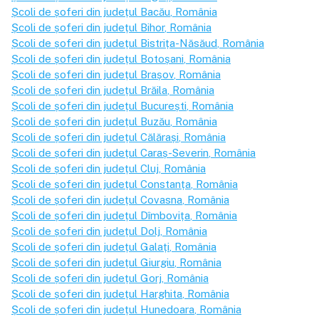
Școli de șoferi din județul
Bacău
, România
Școli de șoferi din județul
Bihor
, România
Școli de șoferi din județul
Bistrița-Năsăud
, România
Școli de șoferi din județul
Botoșani
, România
Școli de șoferi din județul
Brașov
, România
Școli de șoferi din județul
Brăila
, România
Școli de șoferi din județul
București
, România
Școli de șoferi din județul
Buzău
, România
Școli de șoferi din județul
Călărași
, România
Școli de șoferi din județul
Caraș-Severin
, România
Școli de șoferi din județul
Cluj
, România
Școli de șoferi din județul
Constanța
, România
Școli de șoferi din județul
Covasna
, România
Școli de șoferi din județul
Dîmbovița
, România
Școli de șoferi din județul
Dolj
, România
Școli de șoferi din județul
Galați
, România
Școli de șoferi din județul
Giurgiu
, România
Școli de șoferi din județul
Gorj
, România
Școli de șoferi din județul
Harghita
, România
Școli de șoferi din județul
Hunedoara
, România