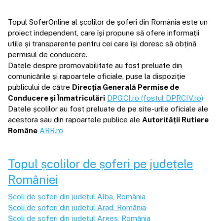
Topul SoferOnline al școlilor de șoferi din România este un
proiect independent, care își propune să ofere informații
utile și transparente pentru cei care își doresc să obțină
permisul de conducere.
Datele despre promovabilitate au fost preluate din
comunicările și rapoartele oficiale, puse la dispoziție
publicului de către
Direcția Generală Permise de
Conducere și Înmatriculări
DPGCI.ro (fostul DPRCIV.ro)
Datele școlilor au fost preluate de pe site-urile oficiale ale
acestora sau din rapoartele publice ale
Autorității Rutiere
Române
ARR.ro
Topul școlilor de șoferi pe județele
României
Școli de șoferi din județul
Alba
, România
Școli de șoferi din județul
Arad
, România
Școli de șoferi din județul
Argeș
, România