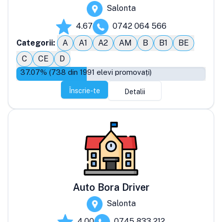
Salonta
4.67
0742 064 566
Categorii:
A
A1
A2
AM
B
B1
BE
C
CE
D
37.07
% (
738
din
1991
elevi promovați)
Înscrie-te
Detalii
Auto Bora Driver
Salonta
4.00
0745 833 212