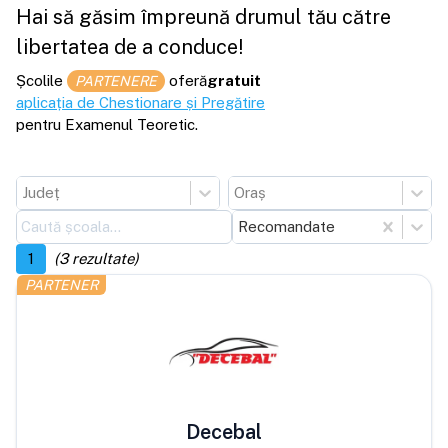
Hai să găsim împreună drumul tău către
libertatea de a conduce!
Școlile
oferă
gratuit
PARTENERE
aplicația de Chestionare și Pregătire
pentru Examenul Teoretic.
Județ
Oraș
Recomandate
1
(
3
rezultate)
PARTENER
Decebal