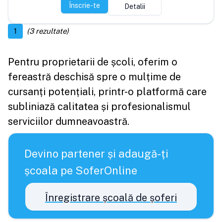
Înscrie-te
Detalii
1
(
3
rezultate)
Pentru proprietarii de școli, oferim o
fereastră deschisă spre o mulțime de
cursanți potențiali, printr-o platformă care
subliniază calitatea și profesionalismul
serviciilor dumneavoastră.
Devino partener și adaugă-ți
școala pe SoferOnline
Înregistrare școală de șoferi