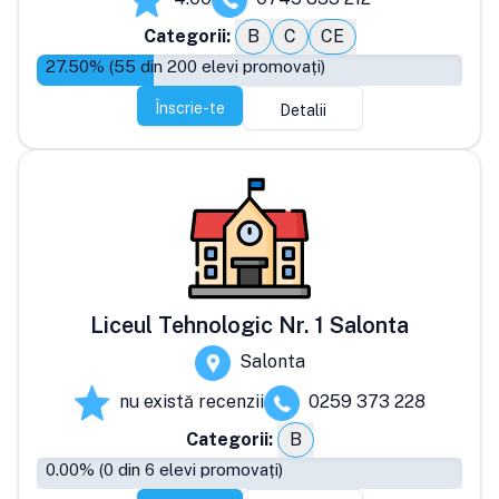
Categorii:
B
C
CE
27.50
% (
55
din
200
elevi promovați)
Înscrie-te
Detalii
Liceul Tehnologic Nr. 1 Salonta
Salonta
nu există recenzii
0259 373 228
Categorii:
B
0.00
% (
0
din
6
elevi promovați)