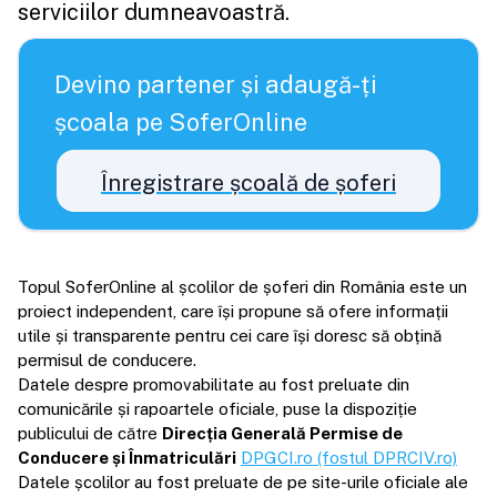
serviciilor dumneavoastră.
Devino partener și adaugă-ți
școala pe SoferOnline
Înregistrare școală de șoferi
Topul SoferOnline al școlilor de șoferi din România este un
proiect independent, care își propune să ofere informații
utile și transparente pentru cei care își doresc să obțină
permisul de conducere.
Datele despre promovabilitate au fost preluate din
comunicările și rapoartele oficiale, puse la dispoziție
publicului de către
Direcția Generală Permise de
Conducere și Înmatriculări
DPGCI.ro (fostul DPRCIV.ro)
Datele școlilor au fost preluate de pe site-urile oficiale ale