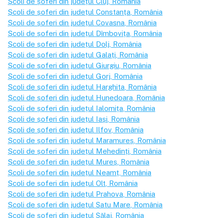
Școli de șoferi din județul
Cluj
, România
Școli de șoferi din județul
Constanța
, România
Școli de șoferi din județul
Covasna
, România
Școli de șoferi din județul
Dîmbovița
, România
Școli de șoferi din județul
Dolj
, România
Școli de șoferi din județul
Galați
, România
Școli de șoferi din județul
Giurgiu
, România
Școli de șoferi din județul
Gorj
, România
Școli de șoferi din județul
Harghita
, România
Școli de șoferi din județul
Hunedoara
, România
Școli de șoferi din județul
Ialomița
, România
Școli de șoferi din județul
Iași
, România
Școli de șoferi din județul
Ilfov
, România
Școli de șoferi din județul
Maramureș
, România
Școli de șoferi din județul
Mehedinți
, România
Școli de șoferi din județul
Mureș
, România
Școli de șoferi din județul
Neamț
, România
Școli de șoferi din județul
Olt
, România
Școli de șoferi din județul
Prahova
, România
Școli de șoferi din județul
Satu Mare
, România
Școli de șoferi din județul
Sălaj
, România