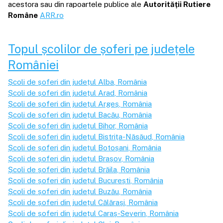
acestora sau din rapoartele publice ale
Autorității Rutiere
Române
ARR.ro
Topul școlilor de șoferi pe județele
României
Școli de șoferi din județul
Alba
, România
Școli de șoferi din județul
Arad
, România
Școli de șoferi din județul
Argeș
, România
Școli de șoferi din județul
Bacău
, România
Școli de șoferi din județul
Bihor
, România
Școli de șoferi din județul
Bistrița-Năsăud
, România
Școli de șoferi din județul
Botoșani
, România
Școli de șoferi din județul
Brașov
, România
Școli de șoferi din județul
Brăila
, România
Școli de șoferi din județul
București
, România
Școli de șoferi din județul
Buzău
, România
Școli de șoferi din județul
Călărași
, România
Școli de șoferi din județul
Caraș-Severin
, România