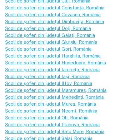
Școli de șoferi din județul
Cluj
, România
Școli de șoferi din județul
Constanța
, România
Școli de șoferi din județul
Covasna
, România
Școli de șoferi din județul
Dîmbovița
, România
Școli de șoferi din județul
Dolj
, România
Școli de șoferi din județul
Galați
, România
Școli de șoferi din județul
Giurgiu
, România
Școli de șoferi din județul
Gorj
, România
Școli de șoferi din județul
Harghita
, România
Școli de șoferi din județul
Hunedoara
, România
Școli de șoferi din județul
Ialomița
, România
Școli de șoferi din județul
Iași
, România
Școli de șoferi din județul
Ilfov
, România
Școli de șoferi din județul
Maramureș
, România
Școli de șoferi din județul
Mehedinți
, România
Școli de șoferi din județul
Mureș
, România
Școli de șoferi din județul
Neamț
, România
Școli de șoferi din județul
Olt
, România
Școli de șoferi din județul
Prahova
, România
Școli de șoferi din județul
Satu Mare
, România
Școli de șoferi din județul
Sălaj
, România