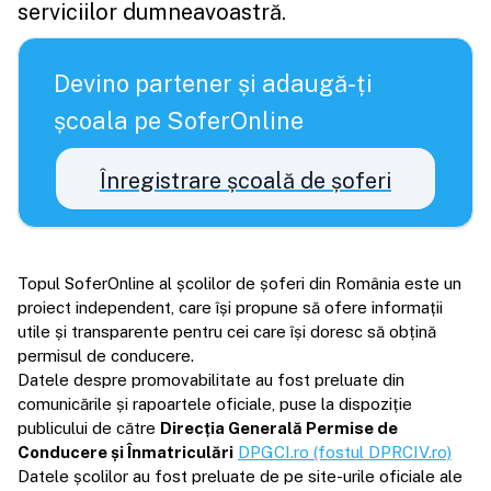
serviciilor dumneavoastră.
Devino partener și adaugă-ți
școala pe SoferOnline
Înregistrare școală de șoferi
Topul SoferOnline al școlilor de șoferi din România este un
proiect independent, care își propune să ofere informații
utile și transparente pentru cei care își doresc să obțină
permisul de conducere.
Datele despre promovabilitate au fost preluate din
comunicările și rapoartele oficiale, puse la dispoziție
publicului de către
Direcția Generală Permise de
Conducere și Înmatriculări
DPGCI.ro (fostul DPRCIV.ro)
Datele școlilor au fost preluate de pe site-urile oficiale ale