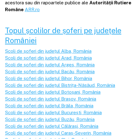
acestora sau din rapoartele publice ale
Autorității Rutiere
Române
ARR.ro
Topul școlilor de șoferi pe județele
României
Școli de șoferi din județul
Alba
, România
Școli de șoferi din județul
Arad
, România
Școli de șoferi din județul
Argeș
, România
Școli de șoferi din județul
Bacău
, România
Școli de șoferi din județul
Bihor
, România
Școli de șoferi din județul
Bistrița-Năsăud
, România
Școli de șoferi din județul
Botoșani
, România
Școli de șoferi din județul
Brașov
, România
Școli de șoferi din județul
Brăila
, România
Școli de șoferi din județul
București
, România
Școli de șoferi din județul
Buzău
, România
Școli de șoferi din județul
Călărași
, România
Școli de șoferi din județul
Caraș-Severin
, România