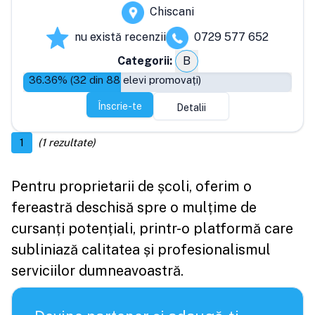
Chiscani
nu există recenzii
0729 577 652
Categorii:
B
36.36
% (
32
din
88
elevi promovați)
Înscrie-te
Detalii
1
(
1
rezultate)
Pentru proprietarii de școli, oferim o
fereastră deschisă spre o mulțime de
cursanți potențiali, printr-o platformă care
subliniază calitatea și profesionalismul
serviciilor dumneavoastră.