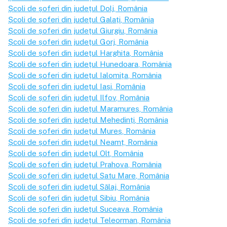
Școli de șoferi din județul
Dolj
, România
Școli de șoferi din județul
Galați
, România
Școli de șoferi din județul
Giurgiu
, România
Școli de șoferi din județul
Gorj
, România
Școli de șoferi din județul
Harghita
, România
Școli de șoferi din județul
Hunedoara
, România
Școli de șoferi din județul
Ialomița
, România
Școli de șoferi din județul
Iași
, România
Școli de șoferi din județul
Ilfov
, România
Școli de șoferi din județul
Maramureș
, România
Școli de șoferi din județul
Mehedinți
, România
Școli de șoferi din județul
Mureș
, România
Școli de șoferi din județul
Neamț
, România
Școli de șoferi din județul
Olt
, România
Școli de șoferi din județul
Prahova
, România
Școli de șoferi din județul
Satu Mare
, România
Școli de șoferi din județul
Sălaj
, România
Școli de șoferi din județul
Sibiu
, România
Școli de șoferi din județul
Suceava
, România
Școli de șoferi din județul
Teleorman
, România