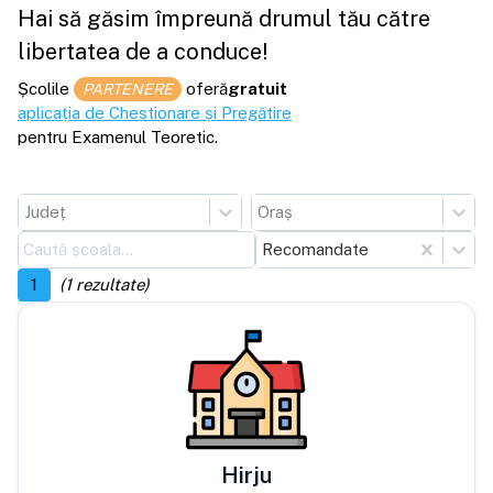
Hai să găsim împreună drumul tău către
libertatea de a conduce!
Școlile
oferă
gratuit
PARTENERE
aplicația de Chestionare și Pregătire
pentru Examenul Teoretic.
Județ
Oraș
Recomandate
1
(
1
rezultate)
Hirju