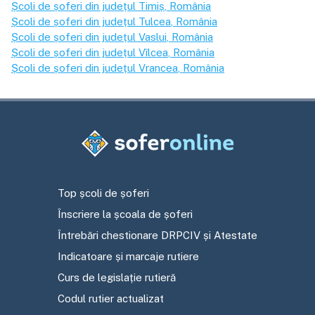
Școli de șoferi din județul
Timiș
, România
Școli de șoferi din județul
Tulcea
, România
Școli de șoferi din județul
Vaslui
, România
Școli de șoferi din județul
Vîlcea
, România
Școli de șoferi din județul
Vrancea
, România
Top școli de șoferi
Înscriere la școala de șoferi
Întrebări chestionare DRPCIV și Atestate
Indicatoare și marcaje rutiere
Curs de legislație rutieră
Codul rutier actualizat