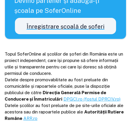
Devino partener și adaugă-ți
școala pe SoferOnline
Înregistrare școală de șoferi
Topul SoferOnline al școlilor de șoferi din România este un
proiect independent, care își propune să ofere informații
utile și transparente pentru cei care își doresc să obțină
permisul de conducere.
Datele despre promovabilitate au fost preluate din
comunicările și rapoartele oficiale, puse la dispoziție
publicului de către
Direcția Generală Permise de
Conducere și Înmatriculări
DPGCI.ro (fostul DPRCIV.ro)
Datele școlilor au fost preluate de pe site-urile oficiale ale
acestora sau din rapoartele publice ale
Autorității Rutiere
Române
ARR.ro