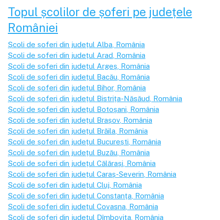
Topul școlilor de șoferi pe județele
României
Școli de șoferi din județul
Alba
, România
Școli de șoferi din județul
Arad
, România
Școli de șoferi din județul
Argeș
, România
Școli de șoferi din județul
Bacău
, România
Școli de șoferi din județul
Bihor
, România
Școli de șoferi din județul
Bistrița-Năsăud
, România
Școli de șoferi din județul
Botoșani
, România
Școli de șoferi din județul
Brașov
, România
Școli de șoferi din județul
Brăila
, România
Școli de șoferi din județul
București
, România
Școli de șoferi din județul
Buzău
, România
Școli de șoferi din județul
Călărași
, România
Școli de șoferi din județul
Caraș-Severin
, România
Școli de șoferi din județul
Cluj
, România
Școli de șoferi din județul
Constanța
, România
Școli de șoferi din județul
Covasna
, România
Școli de șoferi din județul
Dîmbovița
, România