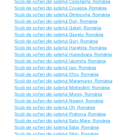
Școli de șoferi din județul
Constanța
, România
Școli de șoferi din județul
Covasna
, România
Școli de șoferi din județul
Dîmbovița
, România
Școli de șoferi din județul
Dolj
, România
Școli de șoferi din județul
Galați
, România
Școli de șoferi din județul
Giurgiu
, România
Școli de șoferi din județul
Gorj
, România
Școli de șoferi din județul
Harghita
, România
Școli de șoferi din județul
Hunedoara
, România
Școli de șoferi din județul
Ialomița
, România
Școli de șoferi din județul
Iași
, România
Școli de șoferi din județul
Ilfov
, România
Școli de șoferi din județul
Maramureș
, România
Școli de șoferi din județul
Mehedinți
, România
Școli de șoferi din județul
Mureș
, România
Școli de șoferi din județul
Neamț
, România
Școli de șoferi din județul
Olt
, România
Școli de șoferi din județul
Prahova
, România
Școli de șoferi din județul
Satu Mare
, România
Școli de șoferi din județul
Sălaj
, România
Școli de șoferi din județul
Sibiu
, România