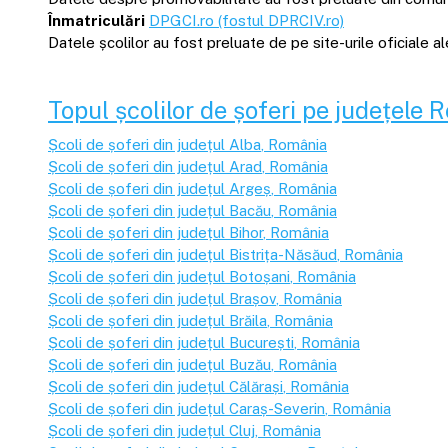
Înmatriculări
DPGCI.ro (fostul DPRCIV.ro)
Datele școlilor au fost preluate de pe site-urile oficiale 
Topul școlilor de șoferi pe județele 
Școli de șoferi din județul
Alba
, România
Școli de șoferi din județul
Arad
, România
Școli de șoferi din județul
Argeș
, România
Școli de șoferi din județul
Bacău
, România
Școli de șoferi din județul
Bihor
, România
Școli de șoferi din județul
Bistrița-Năsăud
, România
Școli de șoferi din județul
Botoșani
, România
Școli de șoferi din județul
Brașov
, România
Școli de șoferi din județul
Brăila
, România
Școli de șoferi din județul
București
, România
Școli de șoferi din județul
Buzău
, România
Școli de șoferi din județul
Călărași
, România
Școli de șoferi din județul
Caraș-Severin
, România
Școli de șoferi din județul
Cluj
, România