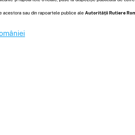
ale acestora sau din rapoartele publice ale
Autorității Rutiere R
României