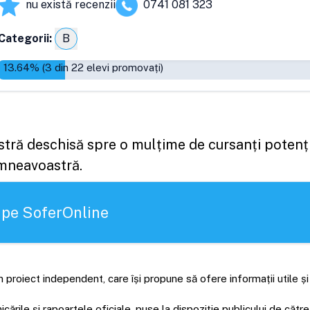
nu există recenzii
0741 081 323
Categorii:
B
13.64
% (
3
din
22
elevi promovați)
astră deschisă spre o mulțime de cursanți potenți
umneavoastră.
 pe SoferOnline
 proiect independent, care își propune să ofere informații utile ș
rile și rapoartele oficiale, puse la dispoziție publicului de către