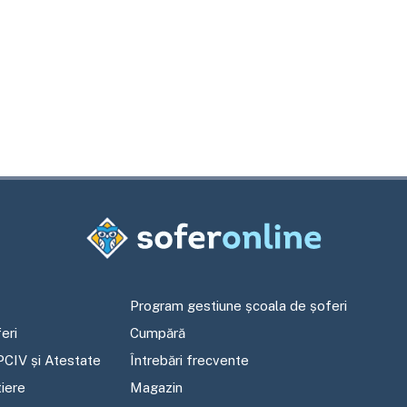
Program gestiune școala de șoferi
eri
Cumpără
PCIV și Atestate
Întrebări frecvente
tiere
Magazin