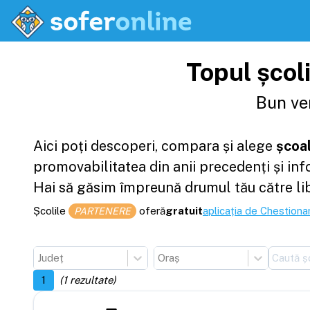
Topul școli
Bun ven
Aici poți descoperi, compara și alege
școal
promovabilitatea din anii precedenți și in
Hai să găsim împreună drumul tău către li
Școlile
oferă
gratuit
aplicația de Chestionar
PARTENERE
Județ
Oraș
1
(
1
rezultate)