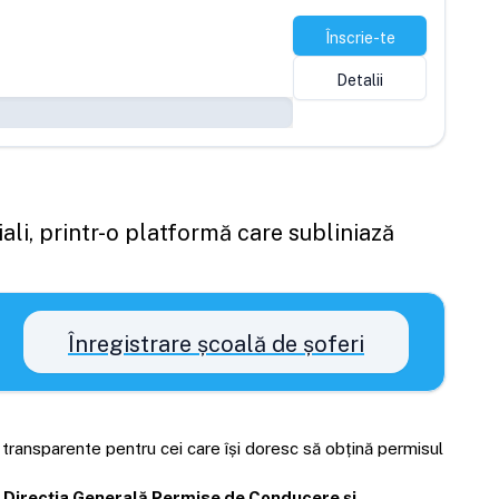
Înscrie-te
Detalii
ali, printr-o platformă care subliniază
Înregistrare școală de șoferi
i transparente pentru cei care își doresc să obțină permisul
Direcția Generală Permise de Conducere și