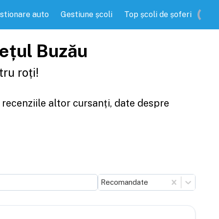
stionare auto
Gestiune școli
Top școli de șoferi
udețul Buzău
ru roți!
 recenziile altor cursanți, date despre
Recomandate