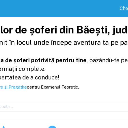
Che
lor de șoferi din Băești, j
it în locul unde începe aventura ta pe pat
a de șoferi potrivită pentru tine
, bazându-te pe
formații complete.
bertatea de a conduce!
e și Pregătire
pentru Examenul Teoretic.