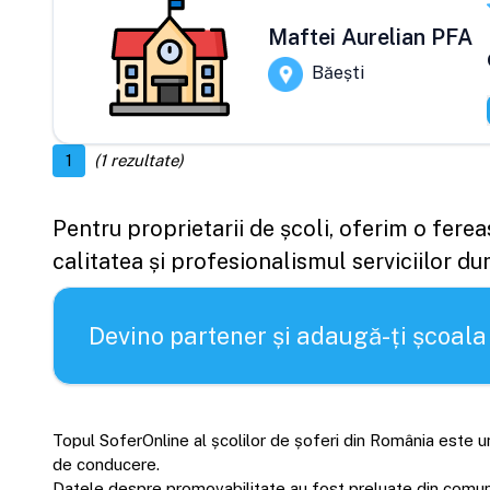
Maftei Aurelian PFA
Băești
1
(
1
rezultate)
Pentru proprietarii de școli, oferim o fere
calitatea și profesionalismul serviciilor d
Devino partener și adaugă-ți școala
Topul SoferOnline al școlilor de șoferi din România este un
de conducere.
Datele despre promovabilitate au fost preluate din comunică