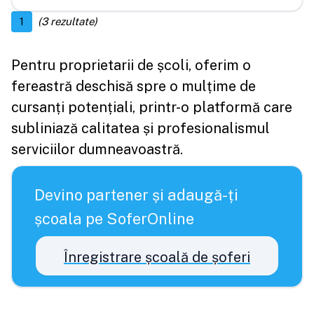
1
(
3
rezultate)
Pentru proprietarii de școli, oferim o
fereastră deschisă spre o mulțime de
cursanți potențiali, printr-o platformă care
subliniază calitatea și profesionalismul
serviciilor dumneavoastră.
Devino partener și adaugă-ți
școala pe SoferOnline
Înregistrare școală de șoferi