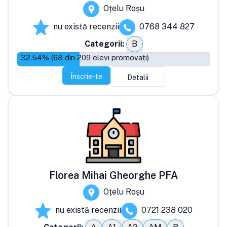
Oțelu Roșu
nu există recenzii
0768 344 827
Categorii:
B
32.54
% (
68
din
209
elevi promovați)
Înscrie-te
Detalii
Florea Mihai Gheorghe PFA
Oțelu Roșu
nu există recenzii
0721 238 020