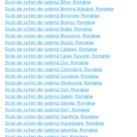
Școli de șoferi din județul
Bihor
, România
Școli de șoferi din județul
Bistrița-Năsăud
, România
Școli de șoferi din județul
Botoșani
, România
Școli de șoferi din județul
Brașov
, România
Școli de șoferi din județul
Brăila
, România
Școli de șoferi din județul
București
, România
Școli de șoferi din județul
Buzău
, România
Școli de șoferi din județul
Călărași
, România
Școli de șoferi din județul
Caraș-Severin
, România
Școli de șoferi din județul
Cluj
, România
Școli de șoferi din județul
Constanța
, România
Școli de șoferi din județul
Covasna
, România
Școli de șoferi din județul
Dîmbovița
, România
Școli de șoferi din județul
Dolj
, România
Școli de șoferi din județul
Galați
, România
Școli de șoferi din județul
Giurgiu
, România
Școli de șoferi din județul
Gorj
, România
Școli de șoferi din județul
Harghita
, România
Școli de șoferi din județul
Hunedoara
, România
Școli de șoferi din județul
Ialomița
, România
Școli de șoferi din județul
Iași
, România