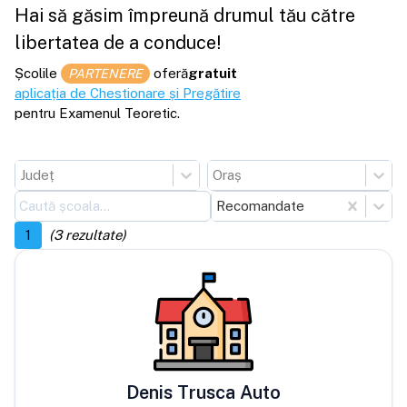
Hai să găsim împreună drumul tău către
libertatea de a conduce!
Școlile
oferă
gratuit
PARTENERE
aplicația de Chestionare și Pregătire
pentru Examenul Teoretic.
Județ
Oraș
Recomandate
1
(
3
rezultate)
Denis Trusca Auto