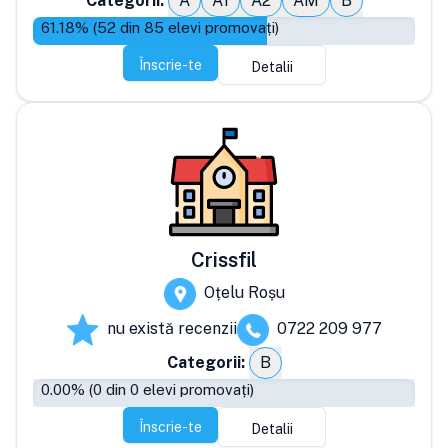
Categorii:
A
A1
A2
AM
B
61.18
% (
52
din
85
elevi promovați)
Înscrie-te
Detalii
Crissfil
Oțelu Roșu
nu există recenzii
0722 209 977
Categorii:
B
0.00
% (
0
din
0
elevi promovați)
Înscrie-te
Detalii