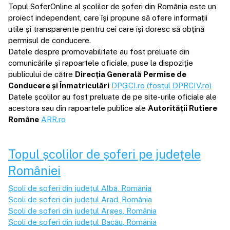
Topul SoferOnline al școlilor de șoferi din România este un
proiect independent, care își propune să ofere informații
utile și transparente pentru cei care își doresc să obțină
permisul de conducere.
Datele despre promovabilitate au fost preluate din
comunicările și rapoartele oficiale, puse la dispoziție
publicului de către
Direcția Generală Permise de
Conducere și Înmatriculări
DPGCI.ro (fostul DPRCIV.ro)
Datele școlilor au fost preluate de pe site-urile oficiale ale
acestora sau din rapoartele publice ale
Autorității Rutiere
Române
ARR.ro
Topul școlilor de șoferi pe județele
României
Școli de șoferi din județul
Alba
, România
Școli de șoferi din județul
Arad
, România
Școli de șoferi din județul
Argeș
, România
Școli de șoferi din județul
Bacău
, România