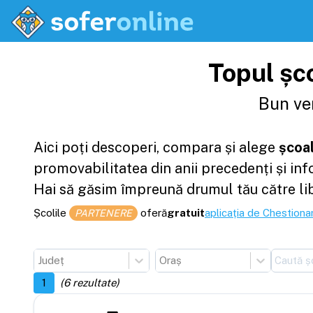
Topul șco
Bun ven
Aici poți descoperi, compara și alege
școal
promovabilitatea din anii precedenți și in
Hai să găsim împreună drumul tău către li
Școlile
oferă
gratuit
aplicația de Chestionar
PARTENERE
Județ
Oraș
1
(
6
rezultate)