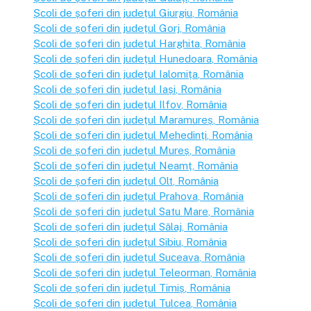
Școli de șoferi din județul
Giurgiu
, România
Școli de șoferi din județul
Gorj
, România
Școli de șoferi din județul
Harghita
, România
Școli de șoferi din județul
Hunedoara
, România
Școli de șoferi din județul
Ialomița
, România
Școli de șoferi din județul
Iași
, România
Școli de șoferi din județul
Ilfov
, România
Școli de șoferi din județul
Maramureș
, România
Școli de șoferi din județul
Mehedinți
, România
Școli de șoferi din județul
Mureș
, România
Școli de șoferi din județul
Neamț
, România
Școli de șoferi din județul
Olt
, România
Școli de șoferi din județul
Prahova
, România
Școli de șoferi din județul
Satu Mare
, România
Școli de șoferi din județul
Sălaj
, România
Școli de șoferi din județul
Sibiu
, România
Școli de șoferi din județul
Suceava
, România
Școli de șoferi din județul
Teleorman
, România
Școli de șoferi din județul
Timiș
, România
Școli de șoferi din județul
Tulcea
, România