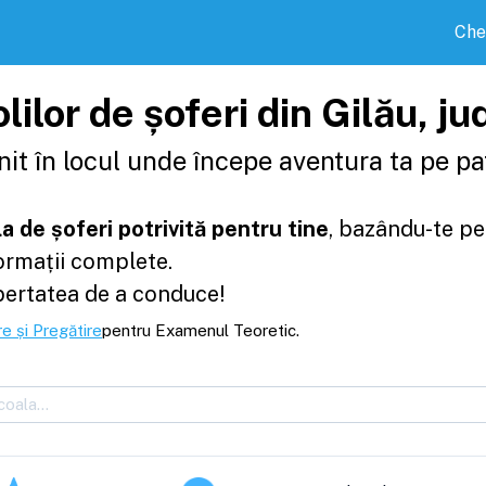
Che
lilor de șoferi din Gilău, ju
it în locul unde începe aventura ta pe pat
a de șoferi potrivită pentru tine
, bazându-te pe
formații complete.
bertatea de a conduce!
e și Pregătire
pentru Examenul Teoretic.