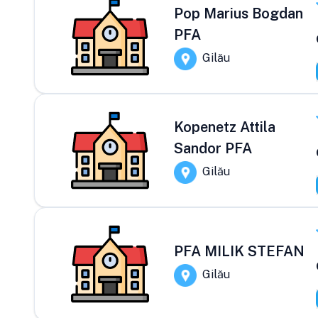
Pop Marius Bogdan
PFA
Gilău
Kopenetz Attila
Sandor PFA
Gilău
PFA MILIK STEFAN
Gilău