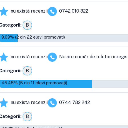
nu există recenzii
0742 010 322
Categorii:
B
9.09
% (
2
din
22
elevi promovați)
nu există recenzii
Nu are număr de telefon înregis
Categorii:
B
45.45
% (
5
din
11
elevi promovați)
nu există recenzii
0744 782 242
Categorii:
B