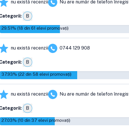
nu există recenzii
Nu are număr de telefon înregis
Categorii:
B
29.51
% (
18
din
61
elevi promovați)
nu există recenzii
0744 129 908
Categorii:
B
37.93
% (
22
din
58
elevi promovați)
nu există recenzii
Nu are număr de telefon înregis
Categorii:
B
27.03
% (
10
din
37
elevi promovați)