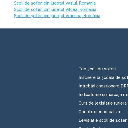
Școli de șoferi din județul
Vaslui
, România
Școli de șoferi din județul
Vîlcea
, România
Școli de șoferi din județul
Vrancea
, România
Top școli de șoferi
Înscriere la școala de șof
Întrebări chestionare DR
Indicatoare și marcaje ru
Curs de legislație rutieră
Codul rutier actualizat
Legislație școli de șoferi