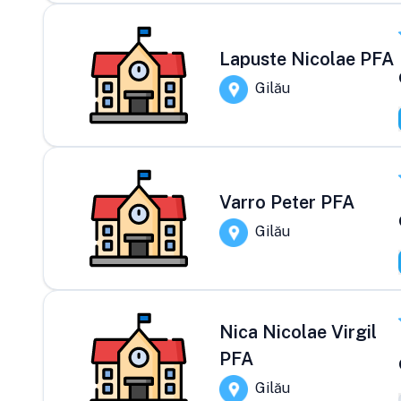
Lapuste Nicolae PFA
Gilău
Varro Peter PFA
Gilău
Nica Nicolae Virgil
PFA
Gilău