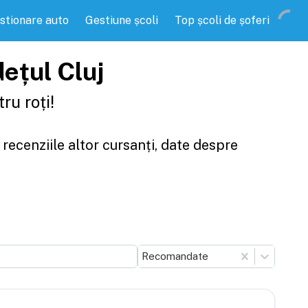
stionare auto
Gestiune școli
Top școli de șoferi
dețul Cluj
ru roți!
 recenziile altor cursanți, date despre
Recomandate