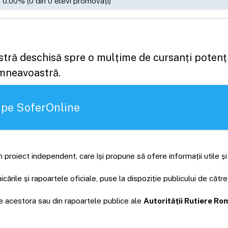
0.00
% (
0
din
0
elevi promovați)
astră deschisă spre o mulțime de cursanți potenți
umneavoastră.
 pe SoferOnline
 proiect independent, care își propune să ofere informații utile ș
rile și rapoartele oficiale, puse la dispoziție publicului de către
ale acestora sau din rapoartele publice ale
Autorității Rutiere R