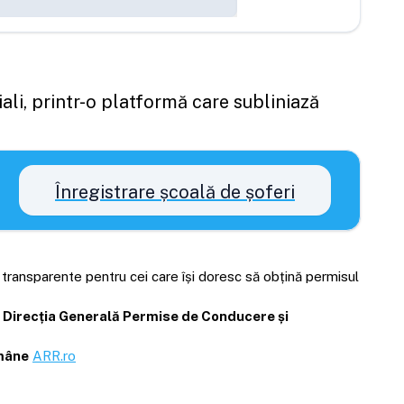
ali, printr-o platformă care subliniază
Înregistrare școală de șoferi
i transparente pentru cei care își doresc să obțină permisul
Direcția Generală Permise de Conducere și
omâne
ARR.ro