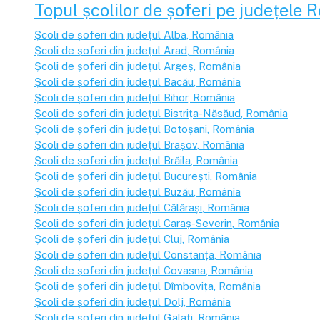
Topul școlilor de șoferi pe județele 
Școli de șoferi din județul
Alba
, România
Școli de șoferi din județul
Arad
, România
Școli de șoferi din județul
Argeș
, România
Școli de șoferi din județul
Bacău
, România
Școli de șoferi din județul
Bihor
, România
Școli de șoferi din județul
Bistrița-Năsăud
, România
Școli de șoferi din județul
Botoșani
, România
Școli de șoferi din județul
Brașov
, România
Școli de șoferi din județul
Brăila
, România
Școli de șoferi din județul
București
, România
Școli de șoferi din județul
Buzău
, România
Școli de șoferi din județul
Călărași
, România
Școli de șoferi din județul
Caraș-Severin
, România
Școli de șoferi din județul
Cluj
, România
Școli de șoferi din județul
Constanța
, România
Școli de șoferi din județul
Covasna
, România
Școli de șoferi din județul
Dîmbovița
, România
Școli de șoferi din județul
Dolj
, România
Școli de șoferi din județul
Galați
, România