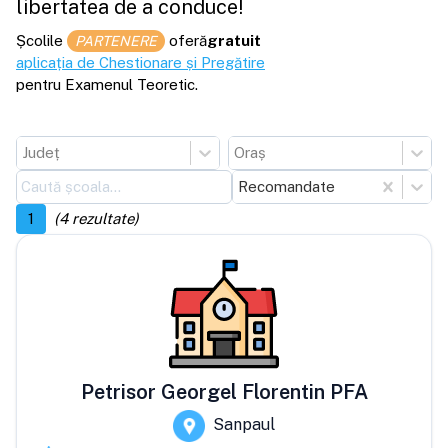
libertatea de a conduce!
Școlile
oferă
gratuit
PARTENERE
aplicația de Chestionare și Pregătire
pentru Examenul Teoretic.
Județ
Oraș
Recomandate
1
(
4
rezultate)
Petrisor Georgel Florentin PFA
Sanpaul