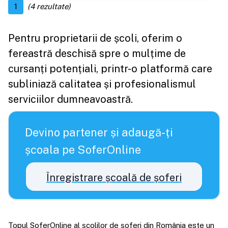
1
(
4
rezultate)
Pentru proprietarii de școli, oferim o
fereastră deschisă spre o mulțime de
cursanți potențiali, printr-o platformă care
subliniază calitatea și profesionalismul
serviciilor dumneavoastră.
Devino partener și adaugă-ți
școala pe SoferOnline
Înregistrare școală de șoferi
Topul SoferOnline al școlilor de șoferi din România este un