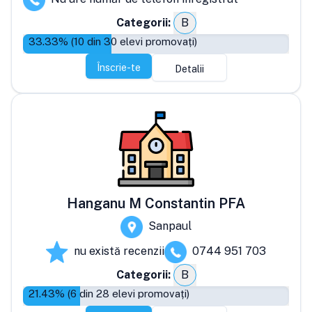
Categorii:
B
33.33
% (
10
din
30
elevi promovați)
Înscrie-te
Detalii
Hanganu M Constantin PFA
Sanpaul
nu există recenzii
0744 951 703
Categorii:
B
21.43
% (
6
din
28
elevi promovați)