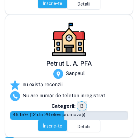
Înscrie-te
Detalii
Petrut L. A. PFA
Sanpaul
nu există recenzii
Nu are număr de telefon înregistrat
Categorii:
B
46.15
% (
12
din
26
elevi promovați)
Înscrie-te
Detalii