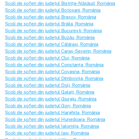
Școli de șoferi din județul
Bistrița-Năsăud
, România
Școli de șoferi din județul
Botoșani
, România
Școli de șoferi din județul
Brașov
, România
Școli de șoferi din județul
Brăila
, România
Școli de șoferi din județul
București
, România
Școli de șoferi din județul
Buzău
, România
Școli de șoferi din județul
Călărași
, România
Școli de șoferi din județul
Caraș-Severin
, România
Școli de șoferi din județul
Cluj
, România
Școli de șoferi din județul
Constanța
, România
Școli de șoferi din județul
Covasna
, România
Școli de șoferi din județul
Dîmbovița
, România
Școli de șoferi din județul
Dolj
, România
Școli de șoferi din județul
Galați
, România
Școli de șoferi din județul
Giurgiu
, România
Școli de șoferi din județul
Gorj
, România
Școli de șoferi din județul
Harghita
, România
Școli de șoferi din județul
Hunedoara
, România
Școli de șoferi din județul
Ialomița
, România
Școli de șoferi din județul
Iași
, România