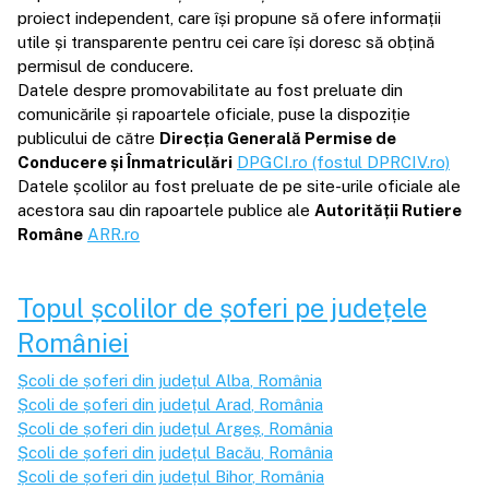
proiect independent, care își propune să ofere informații
utile și transparente pentru cei care își doresc să obțină
permisul de conducere.
Datele despre promovabilitate au fost preluate din
comunicările și rapoartele oficiale, puse la dispoziție
publicului de către
Direcția Generală Permise de
Conducere și Înmatriculări
DPGCI.ro (fostul DPRCIV.ro)
Datele școlilor au fost preluate de pe site-urile oficiale ale
acestora sau din rapoartele publice ale
Autorității Rutiere
Române
ARR.ro
Topul școlilor de șoferi pe județele
României
Școli de șoferi din județul
Alba
, România
Școli de șoferi din județul
Arad
, România
Școli de șoferi din județul
Argeș
, România
Școli de șoferi din județul
Bacău
, România
Școli de șoferi din județul
Bihor
, România