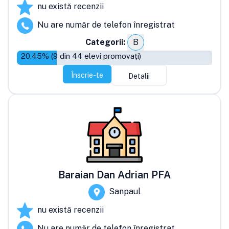
nu există recenzii
Nu are număr de telefon înregistrat
Categorii:
B
20.45
% (
9
din
44
elevi promovați)
Înscrie-te
Detalii
Baraian Dan Adrian PFA
Sanpaul
nu există recenzii
Nu are număr de telefon înregistrat