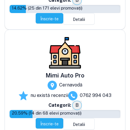
Categorii:
B
14.62
% (
25
din
171
elevi promovați)
Înscrie-te
Detalii
Mimi Auto Pro
Cernavodă
nu există recenzii
0762 994 043
Categorii:
B
20.59
% (
14
din
68
elevi promovați)
Înscrie-te
Detalii