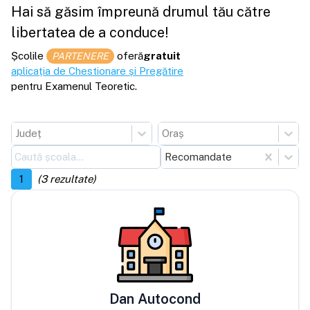
Hai să găsim împreună drumul tău către
libertatea de a conduce!
Școlile
oferă
gratuit
PARTENERE
aplicația de Chestionare și Pregătire
pentru Examenul Teoretic.
Județ
Oraș
Recomandate
1
(
3
rezultate)
Dan Autocond