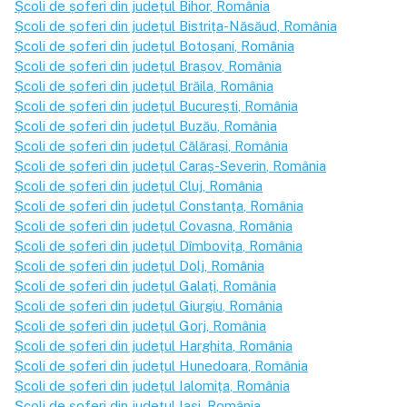
Școli de șoferi din județul
Bihor
, România
Școli de șoferi din județul
Bistrița-Năsăud
, România
Școli de șoferi din județul
Botoșani
, România
Școli de șoferi din județul
Brașov
, România
Școli de șoferi din județul
Brăila
, România
Școli de șoferi din județul
București
, România
Școli de șoferi din județul
Buzău
, România
Școli de șoferi din județul
Călărași
, România
Școli de șoferi din județul
Caraș-Severin
, România
Școli de șoferi din județul
Cluj
, România
Școli de șoferi din județul
Constanța
, România
Școli de șoferi din județul
Covasna
, România
Școli de șoferi din județul
Dîmbovița
, România
Școli de șoferi din județul
Dolj
, România
Școli de șoferi din județul
Galați
, România
Școli de șoferi din județul
Giurgiu
, România
Școli de șoferi din județul
Gorj
, România
Școli de șoferi din județul
Harghita
, România
Școli de șoferi din județul
Hunedoara
, România
Școli de șoferi din județul
Ialomița
, România
Școli de șoferi din județul
Iași
, România