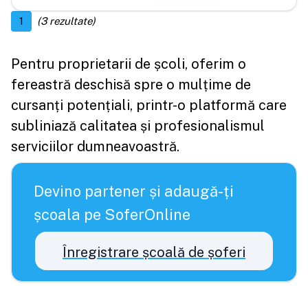
1
(
3
rezultate)
Pentru proprietarii de școli, oferim o
fereastră deschisă spre o mulțime de
cursanți potențiali, printr-o platformă care
subliniază calitatea și profesionalismul
serviciilor dumneavoastră.
Devino partener și adaugă-ți
școala pe SoferOnline
Înregistrare școală de șoferi