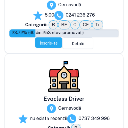
Cernavodă
5.00
0241 236 276
Categorii:
B
BE
C
CE
Tr
23.72
% (
60
din
253
elevi promovați)
Înscrie-te
Detalii
Evoclass Driver
Cernavodă
nu există recenzii
0737 349 996