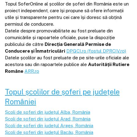
Topul SoferOnline al școlilor de șoferi din România este un
proiect independent, care își propune să ofere informații
utile și transparente pentru cei care își doresc să obțină
permisul de conducere.
Datele despre promovabilitate au fost preluate din
comunicările și rapoartele oficiale, puse la dispoziție
publicului de către
Direcția Generală Permise de
Conducere și Înmatriculări
DPGCI.ro (fostul DPRCIV.ro)
Datele școlilor au fost preluate de pe site-urile oficiale ale
acestora sau din rapoartele publice ale
Autorității Rutiere
Române
ARR.ro
Topul școlilor de șoferi pe județele
României
Școli de șoferi din județul
Alba
, România
Școli de șoferi din județul
Arad
, România
Școli de șoferi din județul
Argeș
, România
Școli de șoferi din județul
Bacău
, România