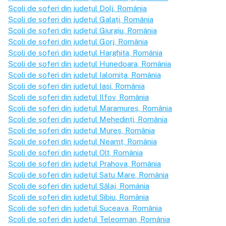
Școli de șoferi din județul
Dolj
, România
Școli de șoferi din județul
Galați
, România
Școli de șoferi din județul
Giurgiu
, România
Școli de șoferi din județul
Gorj
, România
Școli de șoferi din județul
Harghita
, România
Școli de șoferi din județul
Hunedoara
, România
Școli de șoferi din județul
Ialomița
, România
Școli de șoferi din județul
Iași
, România
Școli de șoferi din județul
Ilfov
, România
Școli de șoferi din județul
Maramureș
, România
Școli de șoferi din județul
Mehedinți
, România
Școli de șoferi din județul
Mureș
, România
Școli de șoferi din județul
Neamț
, România
Școli de șoferi din județul
Olt
, România
Școli de șoferi din județul
Prahova
, România
Școli de șoferi din județul
Satu Mare
, România
Școli de șoferi din județul
Sălaj
, România
Școli de șoferi din județul
Sibiu
, România
Școli de șoferi din județul
Suceava
, România
Școli de șoferi din județul
Teleorman
, România