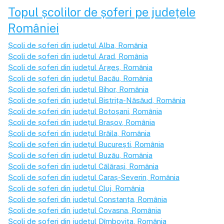
Topul școlilor de șoferi pe județele
României
Școli de șoferi din județul
Alba
, România
Școli de șoferi din județul
Arad
, România
Școli de șoferi din județul
Argeș
, România
Școli de șoferi din județul
Bacău
, România
Școli de șoferi din județul
Bihor
, România
Școli de șoferi din județul
Bistrița-Năsăud
, România
Școli de șoferi din județul
Botoșani
, România
Școli de șoferi din județul
Brașov
, România
Școli de șoferi din județul
Brăila
, România
Școli de șoferi din județul
București
, România
Școli de șoferi din județul
Buzău
, România
Școli de șoferi din județul
Călărași
, România
Școli de șoferi din județul
Caraș-Severin
, România
Școli de șoferi din județul
Cluj
, România
Școli de șoferi din județul
Constanța
, România
Școli de șoferi din județul
Covasna
, România
Școli de șoferi din județul
Dîmbovița
, România