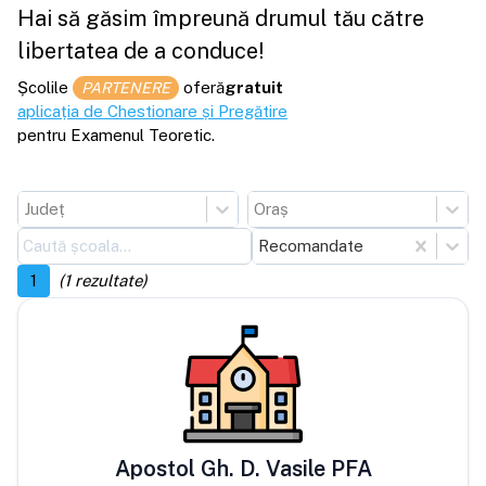
Hai să găsim împreună drumul tău către
libertatea de a conduce!
Școlile
oferă
gratuit
PARTENERE
aplicația de Chestionare și Pregătire
pentru Examenul Teoretic.
Județ
Oraș
Recomandate
1
(
1
rezultate)
Apostol Gh. D. Vasile PFA