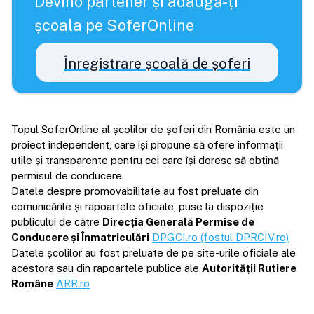
Devino partener și adaugă-ți
școala pe SoferOnline
Înregistrare școală de șoferi
Topul SoferOnline al școlilor de șoferi din România este un
proiect independent, care își propune să ofere informații
utile și transparente pentru cei care își doresc să obțină
permisul de conducere.
Datele despre promovabilitate au fost preluate din
comunicările și rapoartele oficiale, puse la dispoziție
publicului de către
Direcția Generală Permise de
Conducere și Înmatriculări
DPGCI.ro (fostul DPRCIV.ro)
Datele școlilor au fost preluate de pe site-urile oficiale ale
acestora sau din rapoartele publice ale
Autorității Rutiere
Române
ARR.ro