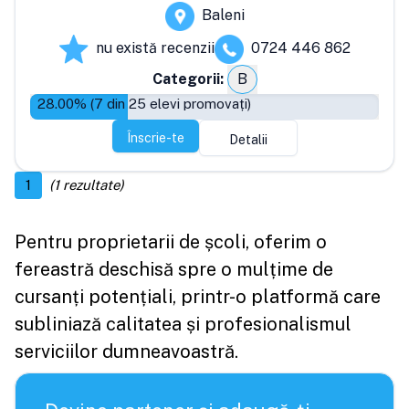
Baleni
nu există recenzii
0724 446 862
Categorii:
B
28.00
% (
7
din
25
elevi promovați)
Înscrie-te
Detalii
1
(
1
rezultate)
Pentru proprietarii de școli, oferim o
fereastră deschisă spre o mulțime de
cursanți potențiali, printr-o platformă care
subliniază calitatea și profesionalismul
serviciilor dumneavoastră.