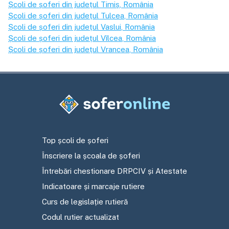
Școli de șoferi din județul
Timiș
, România
Școli de șoferi din județul
Tulcea
, România
Școli de șoferi din județul
Vaslui
, România
Școli de șoferi din județul
Vîlcea
, România
Școli de șoferi din județul
Vrancea
, România
Top școli de șoferi
Înscriere la școala de șoferi
Întrebări chestionare DRPCIV și Atestate
Indicatoare și marcaje rutiere
Curs de legislație rutieră
Codul rutier actualizat