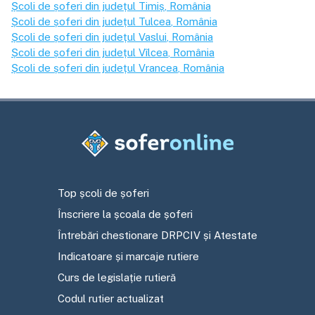
Școli de șoferi din județul
Timiș
, România
Școli de șoferi din județul
Tulcea
, România
Școli de șoferi din județul
Vaslui
, România
Școli de șoferi din județul
Vîlcea
, România
Școli de șoferi din județul
Vrancea
, România
Top școli de șoferi
Înscriere la școala de șoferi
Întrebări chestionare DRPCIV și Atestate
Indicatoare și marcaje rutiere
Curs de legislație rutieră
Codul rutier actualizat