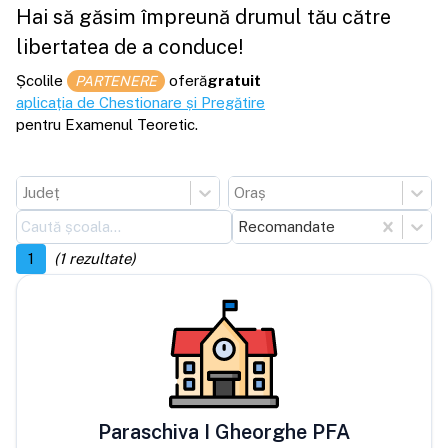
Hai să găsim împreună drumul tău către
libertatea de a conduce!
Școlile
oferă
gratuit
PARTENERE
aplicația de Chestionare și Pregătire
pentru Examenul Teoretic.
Județ
Oraș
Recomandate
1
(
1
rezultate)
Paraschiva I Gheorghe PFA