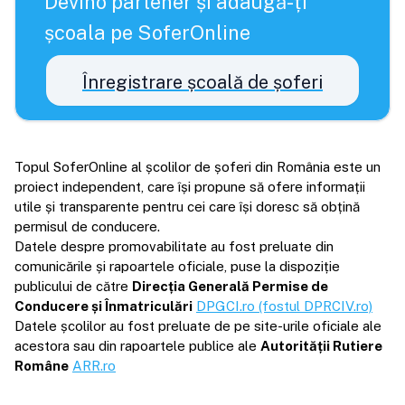
Devino partener și adaugă-ți
școala pe SoferOnline
Înregistrare școală de șoferi
Topul SoferOnline al școlilor de șoferi din România este un
proiect independent, care își propune să ofere informații
utile și transparente pentru cei care își doresc să obțină
permisul de conducere.
Datele despre promovabilitate au fost preluate din
comunicările și rapoartele oficiale, puse la dispoziție
publicului de către
Direcția Generală Permise de
Conducere și Înmatriculări
DPGCI.ro (fostul DPRCIV.ro)
Datele școlilor au fost preluate de pe site-urile oficiale ale
acestora sau din rapoartele publice ale
Autorității Rutiere
Române
ARR.ro