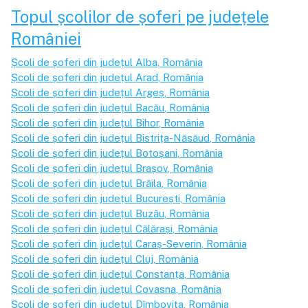
Topul școlilor de șoferi pe județele
României
Școli de șoferi din județul
Alba
, România
Școli de șoferi din județul
Arad
, România
Școli de șoferi din județul
Argeș
, România
Școli de șoferi din județul
Bacău
, România
Școli de șoferi din județul
Bihor
, România
Școli de șoferi din județul
Bistrița-Năsăud
, România
Școli de șoferi din județul
Botoșani
, România
Școli de șoferi din județul
Brașov
, România
Școli de șoferi din județul
Brăila
, România
Școli de șoferi din județul
București
, România
Școli de șoferi din județul
Buzău
, România
Școli de șoferi din județul
Călărași
, România
Școli de șoferi din județul
Caraș-Severin
, România
Școli de șoferi din județul
Cluj
, România
Școli de șoferi din județul
Constanța
, România
Școli de șoferi din județul
Covasna
, România
Școli de șoferi din județul
Dîmbovița
, România