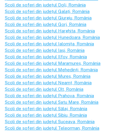
Școli de șoferi din județul
Dolj
, România
Școli de șoferi din județul
Galați
, România
Școli de șoferi din județul
Giurgiu
, România
Școli de șoferi din județul
Gorj
, România
Școli de șoferi din județul
Harghita
, România
Școli de șoferi din județul
Hunedoara
, România
Școli de șoferi din județul
Ialomița
, România
Școli de șoferi din județul
Iași
, România
Școli de șoferi din județul
Ilfov
, România
Școli de șoferi din județul
Maramureș
, România
Școli de șoferi din județul
Mehedinți
, România
Școli de șoferi din județul
Mureș
, România
Școli de șoferi din județul
Neamț
, România
Școli de șoferi din județul
Olt
, România
Școli de șoferi din județul
Prahova
, România
Școli de șoferi din județul
Satu Mare
, România
Școli de șoferi din județul
Sălaj
, România
Școli de șoferi din județul
Sibiu
, România
Școli de șoferi din județul
Suceava
, România
Școli de șoferi din județul
Teleorman
, România