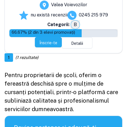
Valea Voievozilor
nu există recenzii
0245 215 979
Categorii:
B
66.67
% (
2
din
3
elevi promovați)
Înscrie-te
Detalii
1
(
1
rezultate)
Pentru proprietarii de școli, oferim o
fereastră deschisă spre o mulțime de
cursanți potențiali, printr-o platformă care
subliniază calitatea și profesionalismul
serviciilor dumneavoastră.