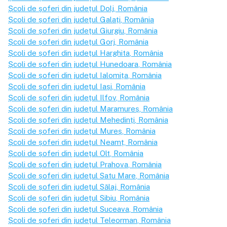
Școli de șoferi din județul
Dolj
, România
Școli de șoferi din județul
Galați
, România
Școli de șoferi din județul
Giurgiu
, România
Școli de șoferi din județul
Gorj
, România
Școli de șoferi din județul
Harghita
, România
Școli de șoferi din județul
Hunedoara
, România
Școli de șoferi din județul
Ialomița
, România
Școli de șoferi din județul
Iași
, România
Școli de șoferi din județul
Ilfov
, România
Școli de șoferi din județul
Maramureș
, România
Școli de șoferi din județul
Mehedinți
, România
Școli de șoferi din județul
Mureș
, România
Școli de șoferi din județul
Neamț
, România
Școli de șoferi din județul
Olt
, România
Școli de șoferi din județul
Prahova
, România
Școli de șoferi din județul
Satu Mare
, România
Școli de șoferi din județul
Sălaj
, România
Școli de șoferi din județul
Sibiu
, România
Școli de șoferi din județul
Suceava
, România
Școli de șoferi din județul
Teleorman
, România