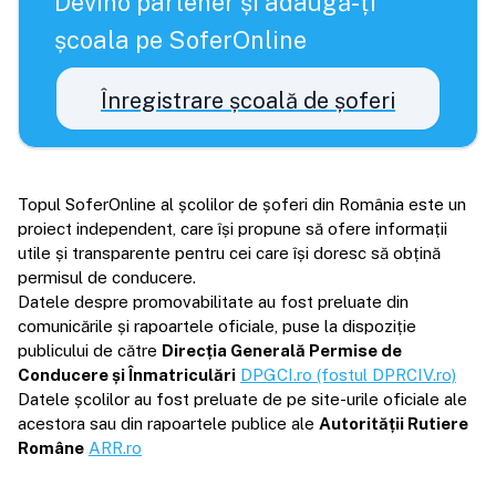
Devino partener și adaugă-ți
școala pe SoferOnline
Înregistrare școală de șoferi
Topul SoferOnline al școlilor de șoferi din România este un
proiect independent, care își propune să ofere informații
utile și transparente pentru cei care își doresc să obțină
permisul de conducere.
Datele despre promovabilitate au fost preluate din
comunicările și rapoartele oficiale, puse la dispoziție
publicului de către
Direcția Generală Permise de
Conducere și Înmatriculări
DPGCI.ro (fostul DPRCIV.ro)
Datele școlilor au fost preluate de pe site-urile oficiale ale
acestora sau din rapoartele publice ale
Autorității Rutiere
Române
ARR.ro