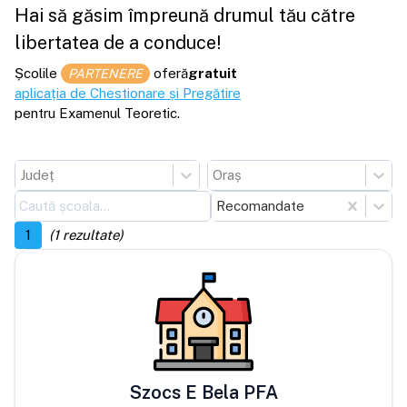
Hai să găsim împreună drumul tău către
libertatea de a conduce!
Școlile
oferă
gratuit
PARTENERE
aplicația de Chestionare și Pregătire
pentru Examenul Teoretic.
Județ
Oraș
Recomandate
1
(
1
rezultate)
Szocs E Bela PFA