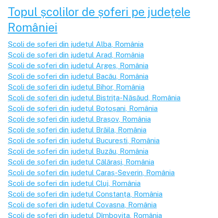
Topul școlilor de șoferi pe județele
României
Școli de șoferi din județul
Alba
, România
Școli de șoferi din județul
Arad
, România
Școli de șoferi din județul
Argeș
, România
Școli de șoferi din județul
Bacău
, România
Școli de șoferi din județul
Bihor
, România
Școli de șoferi din județul
Bistrița-Năsăud
, România
Școli de șoferi din județul
Botoșani
, România
Școli de șoferi din județul
Brașov
, România
Școli de șoferi din județul
Brăila
, România
Școli de șoferi din județul
București
, România
Școli de șoferi din județul
Buzău
, România
Școli de șoferi din județul
Călărași
, România
Școli de șoferi din județul
Caraș-Severin
, România
Școli de șoferi din județul
Cluj
, România
Școli de șoferi din județul
Constanța
, România
Școli de șoferi din județul
Covasna
, România
Școli de șoferi din județul
Dîmbovița
, România