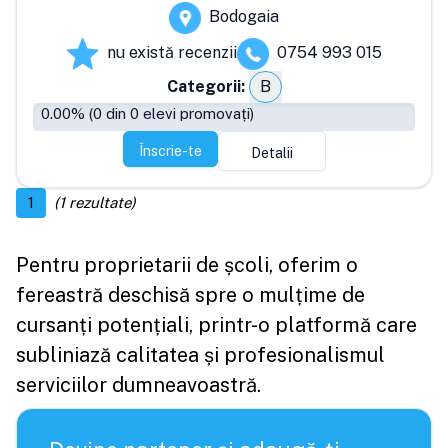
Bodogaia
nu există recenzii
0754 993 015
Categorii:
B
0.00
% (
0
din
0
elevi promovați)
Înscrie-te
Detalii
1
(
1
rezultate)
Pentru proprietarii de școli, oferim o
fereastră deschisă spre o mulțime de
cursanți potențiali, printr-o platformă care
subliniază calitatea și profesionalismul
serviciilor dumneavoastră.