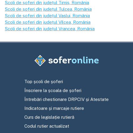
Școli de șoferi din județul
Timiș
, România
Școli de șoferi din județul
Tulcea
, România
Școli de șoferi din județul
Vaslui
, România
Școli de șoferi din județul
Vîlcea
, România
Școli de șoferi din județul
Vrancea
, România
Top școli de șoferi
Înscriere la școala de șoferi
Întrebări chestionare DRPCIV și Atestate
Indicatoare și marcaje rutiere
Curs de legislație rutieră
Codul rutier actualizat