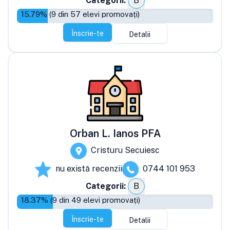
Categorii:
B
15.79
% (
9
din
57
elevi promovați)
Înscrie-te
Detalii
Orban L. Ianos PFA
Cristuru Secuiesc
nu există recenzii
0744 101 953
Categorii:
B
18.37
% (
9
din
49
elevi promovați)
Înscrie-te
Detalii