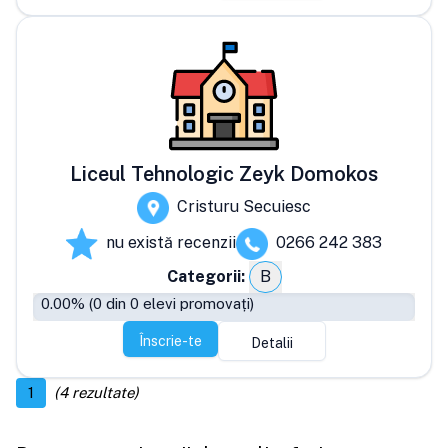
Liceul Tehnologic Zeyk Domokos
Cristuru Secuiesc
nu există recenzii
0266 242 383
Categorii:
B
0.00
% (
0
din
0
elevi promovați)
Înscrie-te
Detalii
1
(
4
rezultate)