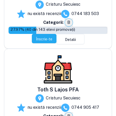
Cristuru Secuiesc
nu există recenzii
0744 183 503
Categorii:
B
27.97
% (
40
din
143
elevi promovați)
Înscrie-te
Detalii
Toth S Lajos PFA
Cristuru Secuiesc
nu există recenzii
0744 905 417