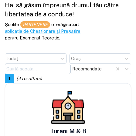
Hai să găsim împreună drumul tău către
libertatea de a conduce!
Școlile
oferă
gratuit
PARTENERE
aplicația de Chestionare și Pregătire
pentru Examenul Teoretic.
Județ
Oraș
Recomandate
1
(
4
rezultate)
Turani M & B