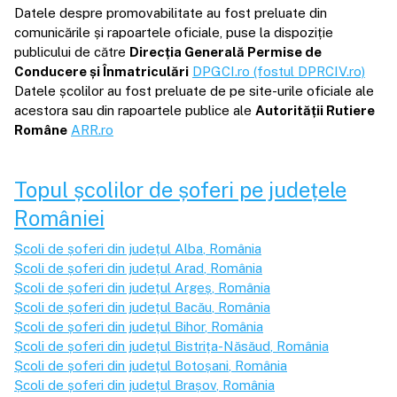
Datele despre promovabilitate au fost preluate din
comunicările și rapoartele oficiale, puse la dispoziție
publicului de către
Direcția Generală Permise de
Conducere și Înmatriculări
DPGCI.ro (fostul DPRCIV.ro)
Datele școlilor au fost preluate de pe site-urile oficiale ale
acestora sau din rapoartele publice ale
Autorității Rutiere
Române
ARR.ro
Topul școlilor de șoferi pe județele
României
Școli de șoferi din județul
Alba
, România
Școli de șoferi din județul
Arad
, România
Școli de șoferi din județul
Argeș
, România
Școli de șoferi din județul
Bacău
, România
Școli de șoferi din județul
Bihor
, România
Școli de șoferi din județul
Bistrița-Năsăud
, România
Școli de șoferi din județul
Botoșani
, România
Școli de șoferi din județul
Brașov
, România