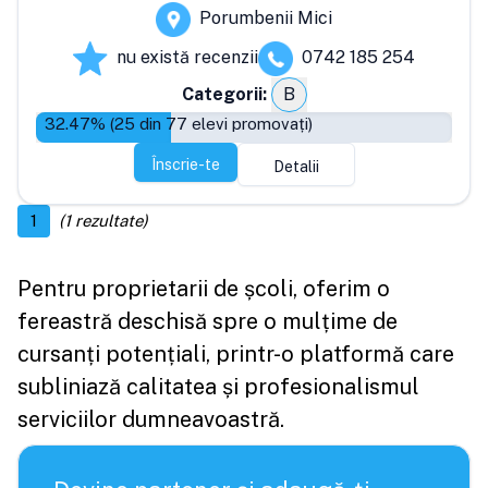
Porumbenii Mici
nu există recenzii
0742 185 254
Categorii:
B
32.47
% (
25
din
77
elevi promovați)
Înscrie-te
Detalii
1
(
1
rezultate)
Pentru proprietarii de școli, oferim o
fereastră deschisă spre o mulțime de
cursanți potențiali, printr-o platformă care
subliniază calitatea și profesionalismul
serviciilor dumneavoastră.