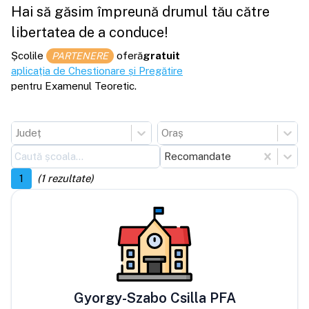
Hai să găsim împreună drumul tău către
libertatea de a conduce!
Școlile
oferă
gratuit
PARTENERE
aplicația de Chestionare și Pregătire
pentru Examenul Teoretic.
Județ
Oraș
Recomandate
1
(
1
rezultate)
Gyorgy-Szabo Csilla PFA