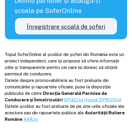
Devino partener și adaugă-ți
școala pe SoferOnline
Înregistrare școală de șoferi
Topul SoferOnline al școlilor de șoferi din România este un
proiect independent, care își propune să ofere informații
utile și transparente pentru cei care își doresc să obțină
permisul de conducere.
Datele despre promovabilitate au fost preluate din
comunicările și rapoartele oficiale, puse la dispoziție
publicului de către
Direcția Generală Permise de
Conducere și Înmatriculări
DPGCI.ro (fostul DPRCIV.ro)
Datele școlilor au fost preluate de pe site-urile oficiale ale
acestora sau din rapoartele publice ale
Autorității Rutiere
Române
ARR.ro