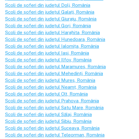
Școli de șoferi din județul
Dolj
, România
Școli de șoferi din județul
Galați
, România
Școli de șoferi din județul
Giurgiu
, România
Școli de șoferi din județul
Gorj
, România
Școli de șoferi din județul
Harghita
, România
Școli de șoferi din județul
Hunedoara
, România
Școli de șoferi din județul
Ialomița
, România
Școli de șoferi din județul
Iași
, România
Școli de șoferi din județul
Ilfov
, România
Școli de șoferi din județul
Maramureș
, România
Școli de șoferi din județul
Mehedinți
, România
Școli de șoferi din județul
Mureș
, România
Școli de șoferi din județul
Neamț
, România
Școli de șoferi din județul
Olt
, România
Școli de șoferi din județul
Prahova
, România
Școli de șoferi din județul
Satu Mare
, România
Școli de șoferi din județul
Sălaj
, România
Școli de șoferi din județul
Sibiu
, România
Școli de șoferi din județul
Suceava
, România
Școli de șoferi din județul
Teleorman
, România