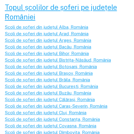
Topul școlilor de șoferi pe județele
României
Școli de șoferi din județul
Alba
, România
Școli de șoferi din județul
Arad
, România
Școli de șoferi din județul
Argeș
, România
Școli de șoferi din județul
Bacău
, România
Școli de șoferi din județul
Bihor
, România
Școli de șoferi din județul
Bistrița-Năsăud
, România
Școli de șoferi din județul
Botoșani
, România
Școli de șoferi din județul
Brașov
, România
Școli de șoferi din județul
Brăila
, România
Școli de șoferi din județul
București
, România
Școli de șoferi din județul
Buzău
, România
Școli de șoferi din județul
Călărași
, România
Școli de șoferi din județul
Caraș-Severin
, România
Școli de șoferi din județul
Cluj
, România
Școli de șoferi din județul
Constanța
, România
Școli de șoferi din județul
Covasna
, România
Școli de șoferi din județul
Dîmbovița
, România