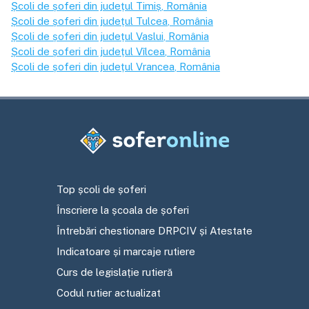
Școli de șoferi din județul
Timiș
, România
Școli de șoferi din județul
Tulcea
, România
Școli de șoferi din județul
Vaslui
, România
Școli de șoferi din județul
Vîlcea
, România
Școli de șoferi din județul
Vrancea
, România
Top școli de șoferi
Înscriere la școala de șoferi
Întrebări chestionare DRPCIV și Atestate
Indicatoare și marcaje rutiere
Curs de legislație rutieră
Codul rutier actualizat