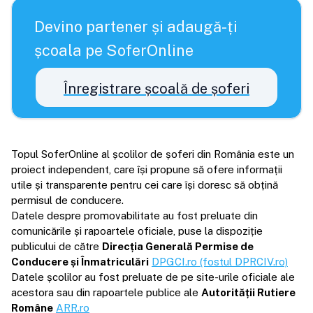
Devino partener și adaugă-ți
școala pe SoferOnline
Înregistrare școală de șoferi
Topul SoferOnline al școlilor de șoferi din România este un
proiect independent, care își propune să ofere informații
utile și transparente pentru cei care își doresc să obțină
permisul de conducere.
Datele despre promovabilitate au fost preluate din
comunicările și rapoartele oficiale, puse la dispoziție
publicului de către
Direcția Generală Permise de
Conducere și Înmatriculări
DPGCI.ro (fostul DPRCIV.ro)
Datele școlilor au fost preluate de pe site-urile oficiale ale
acestora sau din rapoartele publice ale
Autorității Rutiere
Române
ARR.ro