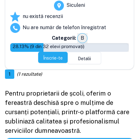
Siculeni
nu există recenzii
Nu are număr de telefon înregistrat
Categorii:
B
28.13
% (
9
din
32
elevi promovați)
Înscrie-te
Detalii
1
(
1
rezultate)
Pentru proprietarii de școli, oferim o
fereastră deschisă spre o mulțime de
cursanți potențiali, printr-o platformă care
subliniază calitatea și profesionalismul
serviciilor dumneavoastră.