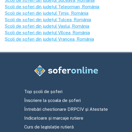
Școli de șoferi din județul
Suceava
, România
Școli de șoferi din județul
Teleorman
, România
Școli de șoferi din județul
Timiș
, România
Școli de șoferi din județul
Tulcea
, România
Școli de șoferi din județul
Vaslui
, România
Școli de șoferi din județul
Vîlcea
, România
Școli de șoferi din județul
Vrancea
, România
Top școli de șoferi
Înscriere la școala de șoferi
Întrebări chestionare DRPCIV și Atestate
Indicatoare și marcaje rutiere
Curs de legislație rutieră