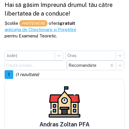
Hai să găsim împreună drumul tău către
libertatea de a conduce!
Școlile
oferă
gratuit
PARTENERE
aplicația de Chestionare și Pregătire
pentru Examenul Teoretic.
Județ
Oraș
Recomandate
1
(
1
rezultate)
Andras Zoltan PFA