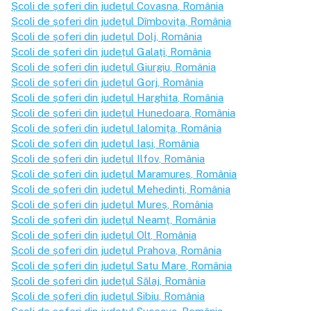
Școli de șoferi din județul
Covasna
, România
Școli de șoferi din județul
Dîmbovița
, România
Școli de șoferi din județul
Dolj
, România
Școli de șoferi din județul
Galați
, România
Școli de șoferi din județul
Giurgiu
, România
Școli de șoferi din județul
Gorj
, România
Școli de șoferi din județul
Harghita
, România
Școli de șoferi din județul
Hunedoara
, România
Școli de șoferi din județul
Ialomița
, România
Școli de șoferi din județul
Iași
, România
Școli de șoferi din județul
Ilfov
, România
Școli de șoferi din județul
Maramureș
, România
Școli de șoferi din județul
Mehedinți
, România
Școli de șoferi din județul
Mureș
, România
Școli de șoferi din județul
Neamț
, România
Școli de șoferi din județul
Olt
, România
Școli de șoferi din județul
Prahova
, România
Școli de șoferi din județul
Satu Mare
, România
Școli de șoferi din județul
Sălaj
, România
Școli de șoferi din județul
Sibiu
, România