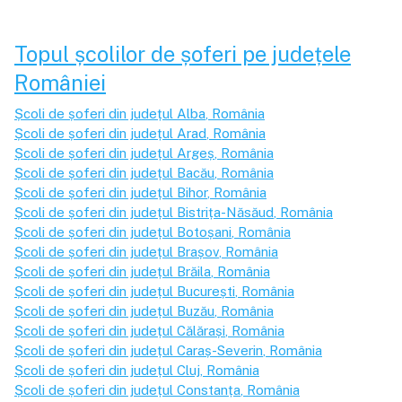
Topul școlilor de șoferi pe județele
României
Școli de șoferi din județul
Alba
, România
Școli de șoferi din județul
Arad
, România
Școli de șoferi din județul
Argeș
, România
Școli de șoferi din județul
Bacău
, România
Școli de șoferi din județul
Bihor
, România
Școli de șoferi din județul
Bistrița-Năsăud
, România
Școli de șoferi din județul
Botoșani
, România
Școli de șoferi din județul
Brașov
, România
Școli de șoferi din județul
Brăila
, România
Școli de șoferi din județul
București
, România
Școli de șoferi din județul
Buzău
, România
Școli de șoferi din județul
Călărași
, România
Școli de șoferi din județul
Caraș-Severin
, România
Școli de șoferi din județul
Cluj
, România
Școli de șoferi din județul
Constanța
, România