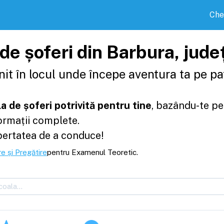
Che
 de șoferi din Barbura, ju
it în locul unde începe aventura ta pe pat
a de șoferi potrivită pentru tine
, bazându-te pe
formații complete.
bertatea de a conduce!
e și Pregătire
pentru Examenul Teoretic.