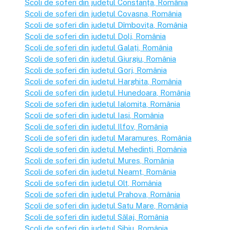
Școli de șoferi din județul
Constanța
, România
Școli de șoferi din județul
Covasna
, România
Școli de șoferi din județul
Dîmbovița
, România
Școli de șoferi din județul
Dolj
, România
Școli de șoferi din județul
Galați
, România
Școli de șoferi din județul
Giurgiu
, România
Școli de șoferi din județul
Gorj
, România
Școli de șoferi din județul
Harghita
, România
Școli de șoferi din județul
Hunedoara
, România
Școli de șoferi din județul
Ialomița
, România
Școli de șoferi din județul
Iași
, România
Școli de șoferi din județul
Ilfov
, România
Școli de șoferi din județul
Maramureș
, România
Școli de șoferi din județul
Mehedinți
, România
Școli de șoferi din județul
Mureș
, România
Școli de șoferi din județul
Neamț
, România
Școli de șoferi din județul
Olt
, România
Școli de șoferi din județul
Prahova
, România
Școli de șoferi din județul
Satu Mare
, România
Școli de șoferi din județul
Sălaj
, România
Școli de șoferi din județul
Sibiu
, România