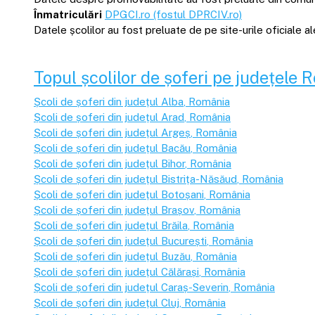
Înmatriculări
DPGCI.ro (fostul DPRCIV.ro)
Datele școlilor au fost preluate de pe site-urile oficiale 
Topul școlilor de șoferi pe județele 
Școli de șoferi din județul
Alba
, România
Școli de șoferi din județul
Arad
, România
Școli de șoferi din județul
Argeș
, România
Școli de șoferi din județul
Bacău
, România
Școli de șoferi din județul
Bihor
, România
Școli de șoferi din județul
Bistrița-Năsăud
, România
Școli de șoferi din județul
Botoșani
, România
Școli de șoferi din județul
Brașov
, România
Școli de șoferi din județul
Brăila
, România
Școli de șoferi din județul
București
, România
Școli de șoferi din județul
Buzău
, România
Școli de șoferi din județul
Călărași
, România
Școli de șoferi din județul
Caraș-Severin
, România
Școli de șoferi din județul
Cluj
, România