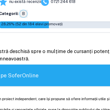
nu există recenzii
0721 244 618
Categorii:
B
28.26
% (
52
din
184
elevi promovați)
astră deschisă spre o mulțime de cursanți potenți
umneavoastră.
 pe SoferOnline
 proiect independent, care își propune să ofere informații utile ș
rile și rapoartele oficiale, puse la dispoziție publicului de către