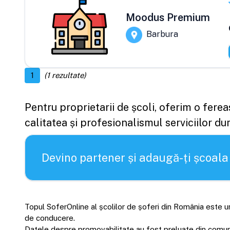
Moodus Premium
Barbura
1
(
1
rezultate)
Pentru proprietarii de școli, oferim o fere
calitatea și profesionalismul serviciilor d
Devino partener și adaugă-ți școala
Topul SoferOnline al școlilor de șoferi din România este un
de conducere.
Datele despre promovabilitate au fost preluate din comunică