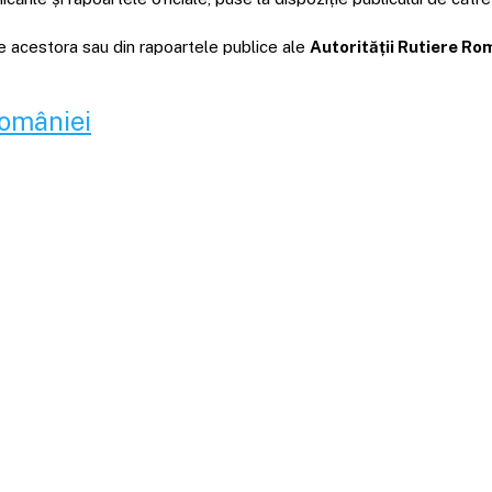
ale acestora sau din rapoartele publice ale
Autorității Rutiere R
României