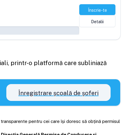
Înscrie-te
Detalii
ali, printr-o platformă care subliniază
Înregistrare școală de șoferi
i transparente pentru cei care își doresc să obțină permisul
Direcția Generală Permise de Conducere și