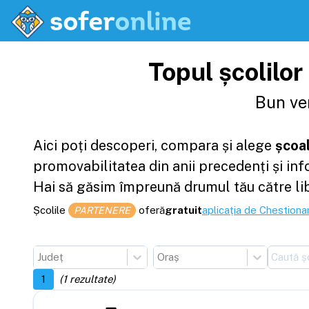
Topul școlilor
Bun ven
Aici poți descoperi, compara și alege
școal
promovabilitatea din anii precedenți și in
Hai să găsim împreună drumul tău către li
Școlile
oferă
gratuit
aplicația de Chestionar
PARTENERE
Județ
Oraș
1
(
1
rezultate)