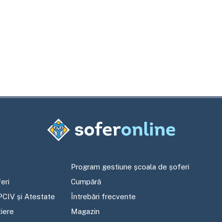
Program gestiune școala de șoferi
eri
Cumpără
PCIV și Atestate
Întrebări frecvente
tiere
Magazin