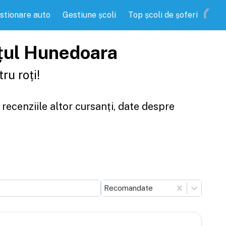
stionare auto
Gestiune școli
Top școli de șoferi
dețul Hunedoara
ru roți!
 recenziile altor cursanți, date despre
Recomandate