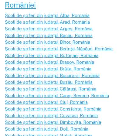
României
Școli de șoferi din județul
Alba
, România
Școli de șoferi din județul
Arad
, România
Școli de șoferi din județul
Argeș
, România
Școli de șoferi din județul
Bacău
, România
Școli de șoferi din județul
Bihor
, România
Școli de șoferi din județul
Bistrița-Năsăud
, România
Școli de șoferi din județul
Botoșani
, România
Școli de șoferi din județul
Brașov
, România
Școli de șoferi din județul
Brăila
, România
Școli de șoferi din județul
București
, România
Școli de șoferi din județul
Buzău
, România
Școli de șoferi din județul
Călărași
, România
Școli de șoferi din județul
Caraș-Severin
, România
Școli de șoferi din județul
Cluj
, România
Școli de șoferi din județul
Constanța
, România
Școli de șoferi din județul
Covasna
, România
Școli de șoferi din județul
Dîmbovița
, România
Școli de șoferi din județul
Dolj
, România
Școli de șoferi din județul
Galați
, România