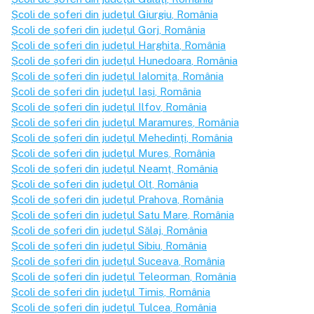
Școli de șoferi din județul
Giurgiu
, România
Școli de șoferi din județul
Gorj
, România
Școli de șoferi din județul
Harghita
, România
Școli de șoferi din județul
Hunedoara
, România
Școli de șoferi din județul
Ialomița
, România
Școli de șoferi din județul
Iași
, România
Școli de șoferi din județul
Ilfov
, România
Școli de șoferi din județul
Maramureș
, România
Școli de șoferi din județul
Mehedinți
, România
Școli de șoferi din județul
Mureș
, România
Școli de șoferi din județul
Neamț
, România
Școli de șoferi din județul
Olt
, România
Școli de șoferi din județul
Prahova
, România
Școli de șoferi din județul
Satu Mare
, România
Școli de șoferi din județul
Sălaj
, România
Școli de șoferi din județul
Sibiu
, România
Școli de șoferi din județul
Suceava
, România
Școli de șoferi din județul
Teleorman
, România
Școli de șoferi din județul
Timiș
, România
Școli de șoferi din județul
Tulcea
, România