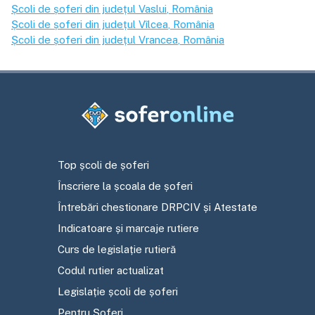
Școli de șoferi din județul
Vaslui
, România
Școli de șoferi din județul
Vîlcea
, România
Școli de șoferi din județul
Vrancea
, România
Top școli de șoferi
Înscriere la școala de șoferi
Întrebări chestionare DRPCIV și Atestate
Indicatoare și marcaje rutiere
Curs de legislație rutieră
Codul rutier actualizat
Legislație școli de șoferi
Pentru Șoferi