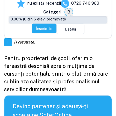
nu există recenzii
0726 746 983
Categorii:
B
0.00
% (
0
din
6
elevi promovați)
Înscrie-te
Detalii
1
(
1
rezultate)
Pentru proprietarii de școli, oferim o
fereastră deschisă spre o mulțime de
cursanți potențiali, printr-o platformă care
subliniază calitatea și profesionalismul
serviciilor dumneavoastră.
Devino partener și adaugă-ți
școala pe SoferOnline