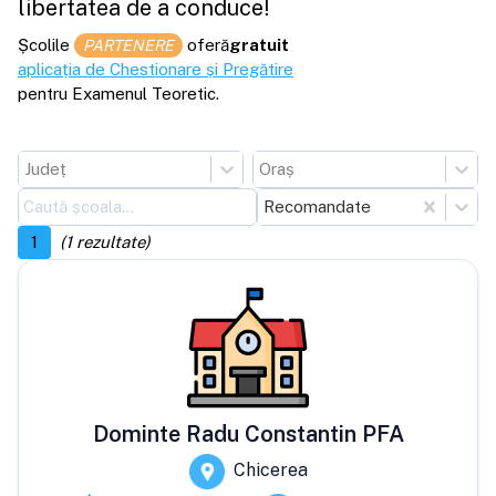
libertatea de a conduce!
Școlile
oferă
gratuit
PARTENERE
aplicația de Chestionare și Pregătire
pentru Examenul Teoretic.
Județ
Oraș
Recomandate
1
(
1
rezultate)
Dominte Radu Constantin PFA
Chicerea